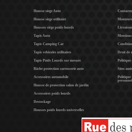
Housse siege Auto
Contacte
Housse siege utilitaire
Monteur
Housses siège poids-lourds
Livraison
Tapis Auto
Mentions 
Tapis Camping Car
Condition
Tapis vehicules utilitaires
Droit de 
Tapis Poids Lourds sur mesure
Politique
Bâche protection carrosserie auto
Sites ami
Accessoires automobile
Politique
personnel
Housse de protection salon de jardin
Accessoires poids lourds
Destockage
Housses poids lourds universelles