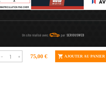
Un site réalisé avec
par
SERIOUSWEB
75,00 €

AJOUTER AU PANIER

