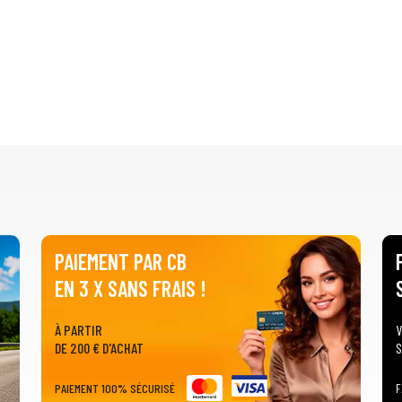
PAIEMENT PAR CB
EN 3 X SANS FRAIS !
À PARTIR
V
DE 200 € D'ACHAT
S
PAIEMENT 100% SÉCURISÉ
F