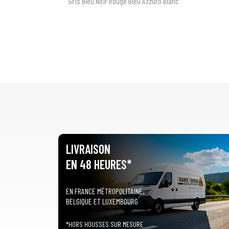
Gris Bleu Noir Rouge Bleu Azzuro Blanc
LIVRAISON
EN 48 HEURES*
EN FRANCE MÉTROPOLITAINE,
BELGIQUE ET LUXEMBOURG
*HORS HOUSSES SUR MESURE