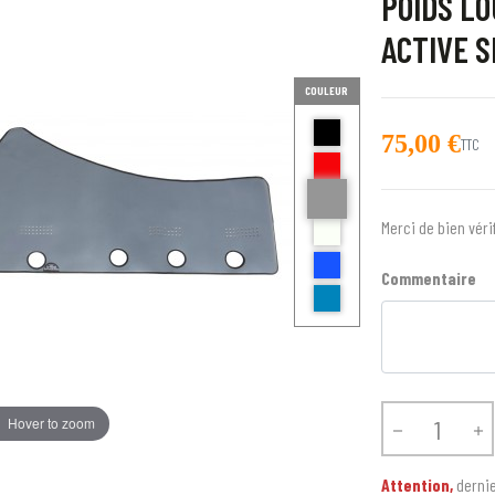
POIDS LO
ACTIVE 
COULEUR
noir
75,00 €
TTC
Rouge
gris Hotel
ecru et noir
Merci de bien véri
BLEU AZZURO
Commentaire
Bleu
Hover to zoom


Attention,
dernie