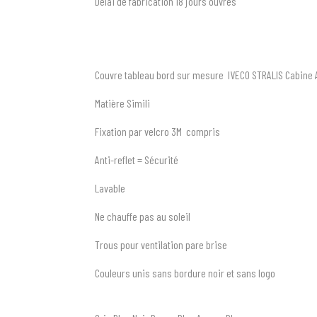
Délai de fabrication 18 jours ouvrés
Couvre tableau bord sur mesure IVECO STRALIS Cabine 
Matière Simili
Fixation par velcro 3M compris
Anti-reflet = Sécurité
Lavable
Ne chauffe pas au soleil
Trous pour ventilation pare brise
Couleurs unis sans bordure noir et sans logo