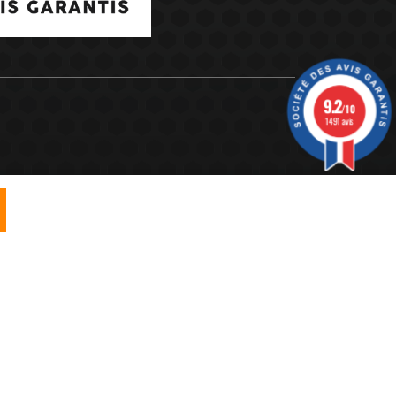
9.2
/10
1491 avis