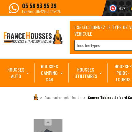
05 58 93 95 39
9,2/10
s
Lun-Ven | 9h-12h et 14h-17h
1
SÉLECTIONNEZ LE TYPE DE 
VÉHICULE
Tous les types
HOUSSES
HOUSSES
HOUSSES
HOUSSES
CAMPING
POIDS-
AUTO
UTILITAIRES
CAR
LOURDS
Accessoires poids lourds
Couvre Tableau de bord Ca