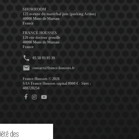
SHOWROOM
125 avenue du maréchal juin (parking Action)
40000 Mont de Marsan
France
FRANCE HOUSSES
120 rue docteur grouille
40000 Mont de Marsan
France
phone
05 58 93 95 39
mail
contact@france-housses.fr
France Housses © 2026
SAS France Housses capital 8000 € - Siret :
488728254