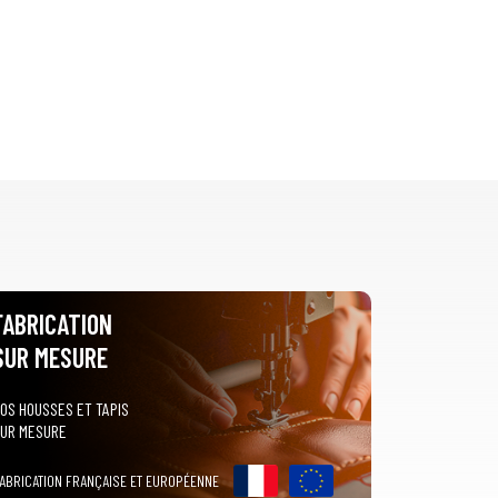
FABRICATION
SUR MESURE
OS HOUSSES ET TAPIS
UR MESURE
ABRICATION FRANÇAISE ET EUROPÉENNE