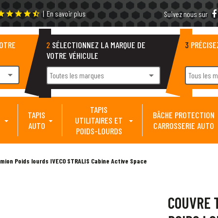
|
En savoir plus
tar
star
star
star
star_half
Suivez nous sur
VOTRE
2
SÉLECTIONNEZ LA MARQUE DE
3
PRÉCISE
VOTRE VÉHICULE
arrow_drop_down
arrow_drop_down
Toutes les marques
Tous les 
TAPIS
TAPIS
BÂCHE PROTECTION
UTILITAIRES ET
AUTO
CARROSSERIE AUTO
POIDS-LOURDS
mion Poids lourds IVECO STRALIS Cabine Active Space
COUVRE 