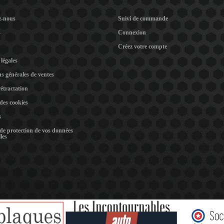
z-nous
Suivi de commande
s
Connexion
Créez votre compte
légales
s générales de ventes
rétractation
 des cookies
s
 de protection de vos données
les