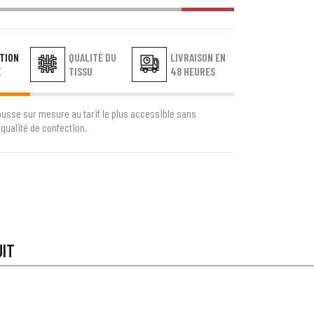
TION
QUALITÉ DU
LIVRAISON EN
E
TISSU
48 HEURES
ousse sur mesure au tarif le plus accessible sans
qualité de confection.
UIT