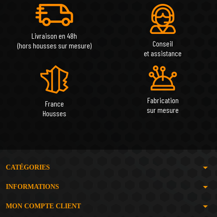
Livraison en 48h
Conseil
(hors housses sur mesure)
et assistance
Fabrication
France
sur mesure
Housses
arrow_drop_down
CATÉGORIES
arrow_drop_down
INFORMATIONS
arrow_drop_down
MON COMPTE CLIENT