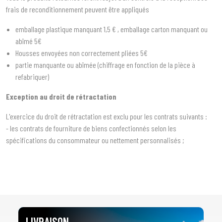
frais de reconditionnement peuvent être appliqués
1
SÉLECTIONNEZ LE TYPE DE VOTRE VÉHICULE
emballage plastique manquant 1,5 € , emballage carton manquant ou
abîmé 5€
arrow_drop_down
Tous les types
Housses envoyées non correctement pliées 5€
partie manquante ou abîmée (chiffrage en fonction de la pièce à
2
SÉLECTIONNEZ LA MARQUE DE VOTRE VÉHICULE
refabriquer)
arrow_drop_down
Toutes les marques
Exception au droit de rétractation
3
PRÉCISEZ LE MODÈLE
L'exercice du droit de rétractation est exclu pour les contrats suivants :
arrow_drop_down
- les contrats de fourniture de biens confectionnés selon les
Tous les modèles
spécifications du consommateur ou nettement personnalisés ;
LIVRAISON