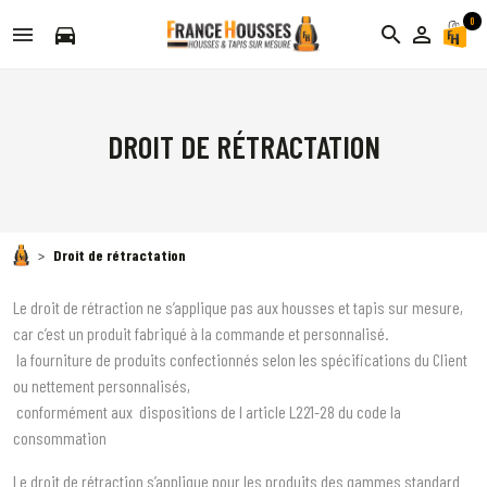
0
directions_car
search
person_outline
DROIT DE RÉTRACTATION
Droit de rétractation
Le droit de rétraction ne s’applique pas aux housses et tapis sur mesure,
car c’est un produit fabriqué à la commande et personnalisé.
la fourniture de produits confectionnés selon les spécifications du Client
ou nettement personnalisés,
conformément aux dispositions de l article L221-28 du code la
consommation
Le droit de rétraction s’applique pour les produits des gammes standard