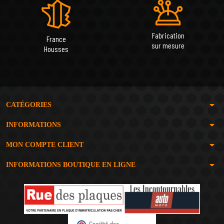
Fabrication
France
sur mesure
Housses
arrow_drop_down
CATÉGORIES
arrow_drop_down
INFORMATIONS
arrow_drop_down
MON COMPTE CLIENT
arrow_drop_down
INFORMATIONS BOUTIQUE EN LIGNE