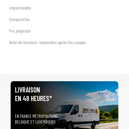
imperméable
1
SÉLECTIONNEZ LE TYPE DE VOTRE VÉHICULE
Composition
arrow_drop_down
Tous les types
Pvc polyester
2
SÉLECTIONNEZ LA MARQUE DE VOTRE VÉHICULE
Délai de livraison septembre après les congés
arrow_drop_down
Toutes les marques
3
PRÉCISEZ LE MODÈLE
arrow_drop_down
Tous les modèles
LIVRAISON
EN 48 HEURES*
EN FRANCE MÉTROPOLITAINE,
BELGIQUE ET LUXEMBOURG