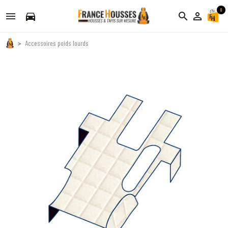
0
directions_car
search
person_outline
Accessoires poids lourds