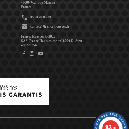
40000 Mont de Marsan
France
phone
05 58 93 95 39
mail
contact@france-housses.fr
France Housses © 2026
SAS France Housses capital 8000 € - Siret :
488728254
9.2
/10