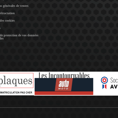
s générales de ventes
rétractation
 des cookies
s
 de protection de vos données
les