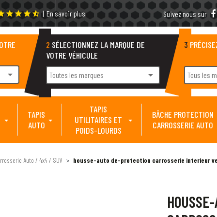
|
En savoir plus
tar
star
star
star
star_half
Suivez nous sur
VOTRE
2
SÉLECTIONNEZ LA MARQUE DE
3
PRÉCISE
VOTRE VÉHICULE
arrow_drop_down
arrow_drop_down
Toutes les marques
Tous les 
TAPIS
TAPIS
BÂCHE PROTECTION
UTILITAIRES ET
AUTO
CARROSSERIE AUTO
POIDS-LOURDS
rrosserie Auto / 4x4 / SUV
housse-auto de-protection carrosserie interieur vel
HOUSSE-