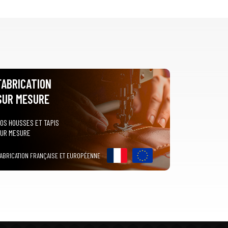
FABRICATION
SUR MESURE
OS HOUSSES ET TAPIS
UR MESURE
ABRICATION FRANÇAISE ET EUROPÉENNE