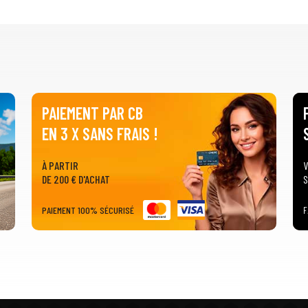
PAIEMENT PAR CB
EN 3 X SANS FRAIS !
À PARTIR
V
DE 200 € D'ACHAT
S
PAIEMENT 100% SÉCURISÉ
F