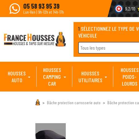
05 58 93 95 39
9,2/10
s
Lun-Ven | 9h-12h et 14h-17h
1
SÉLECTIONNEZ LE TYPE DE 
VÉHICULE
Tous les types
HOUSSES
HOUSSES
HOUSSES
HOUSSES
CAMPING
POIDS-
AUTO
UTILITAIRES
CAR
LOURDS
Bâche protection carrosserie auto
Bâche protection ca