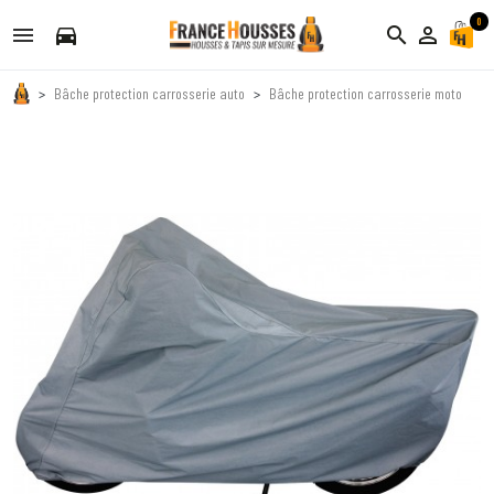
0
directions_car
search
person_outline
Bâche protection carrosserie auto
Bâche protection carrosserie moto