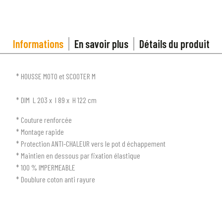
Informations
En savoir plus
Détails du produit
* HOUSSE MOTO et SCOOTER M
* DIM L 203 x l 89 x H 122 cm
* Couture renforcée
* Montage rapide
* Protection ANTI-CHALEUR vers le pot d échappement
* Maintien en dessous par fixation élastique
* 100 % IMPERMEABLE
* Doublure coton anti rayure
1
SÉLECTIONNEZ LE TYPE DE VOTRE VÉHICULE
arrow_drop_down
Tous les types