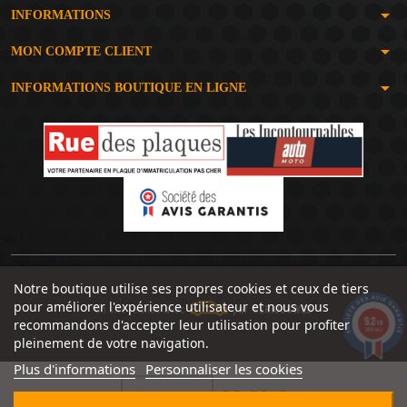
arrow_drop_down
INFORMATIONS
arrow_drop_down
MON COMPTE CLIENT
arrow_drop_down
INFORMATIONS BOUTIQUE EN LIGNE
Notre boutique utilise ses propres cookies et ceux de tiers
pour améliorer l'expérience utilisateur et nous vous
Un site réalisé avec
par
SERIOUSWEB
9.2
recommandons d'accepter leur utilisation pour profiter
/10
1492 avis
pleinement de votre navigation.
Plus d'informations
Personnaliser les cookies
28,90 €

