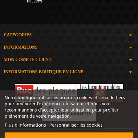
Housses
arrow_drop_down
CATÉGORIES
arrow_drop_down
INFORMATIONS
arrow_drop_down
MON COMPTE CLIENT
arrow_drop_down
INFORMATIONS BOUTIQUE EN LIGNE
Notre boutique utilise ses propres cookies et ceux de tiers
pour améliorer l'expérience utilisateur et nous vous
recommandons d'accepter leur utilisation pour profiter
pleinement de votre navigation.
Plus d'informations
Personnaliser les cookies