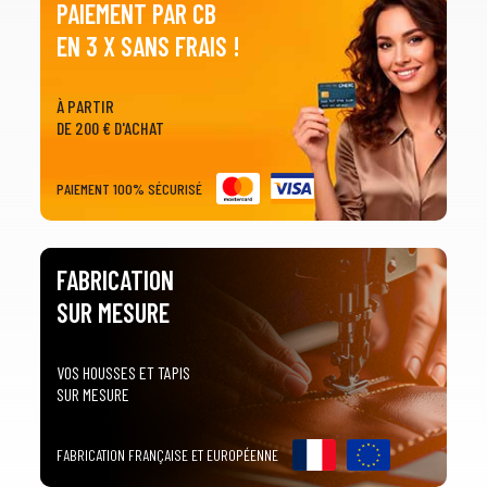
PAIEMENT PAR CB
EN 3 X SANS FRAIS !
À PARTIR
DE 200 € D'ACHAT
1
SÉLECTIONNEZ LE TYPE DE VOTRE VÉHICULE
PAIEMENT 100% SÉCURISÉ
arrow_drop_down
Tous les types
2
SÉLECTIONNEZ LA MARQUE DE VOTRE VÉHICULE
FABRICATION
arrow_drop_down
Toutes les marques
SUR MESURE
3
PRÉCISEZ LE MODÈLE
VOS HOUSSES ET TAPIS
SUR MESURE
arrow_drop_down
Tous les modèles
FABRICATION FRANÇAISE ET EUROPÉENNE