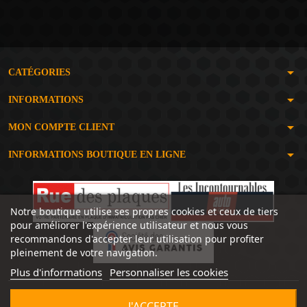
arrow_drop_down
CATÉGORIES
arrow_drop_down
INFORMATIONS
arrow_drop_down
MON COMPTE CLIENT
arrow_drop_down
INFORMATIONS BOUTIQUE EN LIGNE
Notre boutique utilise ses propres cookies et ceux de tiers
pour améliorer l'expérience utilisateur et nous vous
recommandons d'accepter leur utilisation pour profiter
pleinement de votre navigation.
Plus d'informations
Personnaliser les cookies
J'ACCEPTE