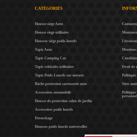
CATÉGORIES
INFOR
Housse siege Auto
Contacte
Housse siege utilitaire
Monteur
Housses siège poids-lourds
Livraison
Tapis Auto
Mentions 
Tapis Camping Car
Condition
Tapis vehicules utilitaires
Droit de 
Tapis Poids Lourds sur mesure
Politique
Bâche protection carrosserie auto
Sites ami
Accessoires automobile
Politique
personnel
Housse de protection salon de jardin
Accessoires poids lourds
Destockage
Housses poids lourds universelles