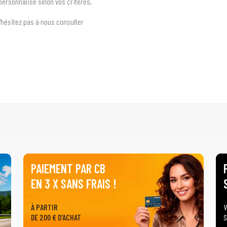
 personnalisé selon vos critères,
n'hésitez pas à nous consulter
PAIEMENT PAR CB
EN 3 X SANS FRAIS !
À PARTIR
V
DE 200 € D'ACHAT
S