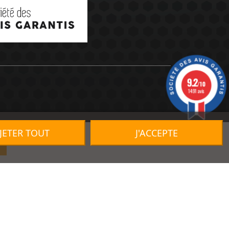
9.2
/10
1491 avis
JETER TOUT
J'ACCEPTE
R