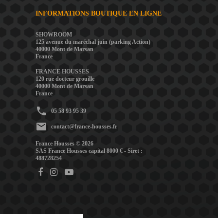
INFORMATIONS BOUTIQUE EN LIGNE
SHOWROOM
125 avenue du maréchal juin (parking Action)
40000 Mont de Marsan
France
FRANCE HOUSSES
120 rue docteur grouille
40000 Mont de Marsan
France
phone
05 58 93 95 39
mail
contact@france-housses.fr
France Housses © 2026
SAS France Housses capital 8000 € - Siret :
488728254