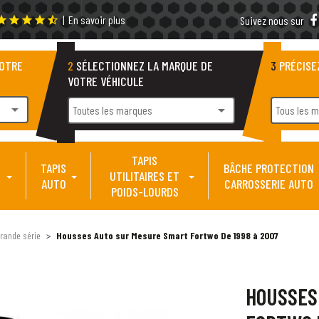
|
En savoir plus
tar
star
star
star
star_half
Suivez nous sur
VOTRE
2
SÉLECTIONNEZ LA MARQUE DE
3
PRÉCISE
VOTRE VÉHICULE
arrow_drop_down
arrow_drop_down
Toutes les marques
Tous les 
TAPIS
TAPIS
BÂCHE PROTECTION
UTILITAIRES ET
AUTO
CARROSSERIE AUTO
POIDS-LOURDS
rande série
Housses Auto sur Mesure Smart Fortwo De 1998 à 2007
HOUSSES