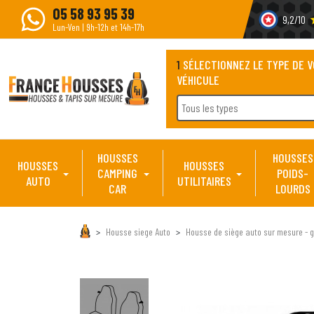
05 58 93 95 39
9,2/10
s
Lun-Ven | 9h-12h et 14h-17h
1
SÉLECTIONNEZ LE TYPE DE 
VÉHICULE
Tous les types
HOUSSES
HOUSSES
HOUSSES
HOUSSES
CAMPING
POIDS-
AUTO
UTILITAIRES
CAR
LOURDS
Housse siege Auto
Housse de siège auto sur mesure - g