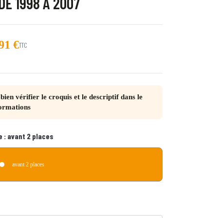
E 1998 À 2007
91 €
TTC
bien vérifier le croquis et le descriptif dans le
ormations
int blanc Quebec
e :
avant 2 places
avant 2 places