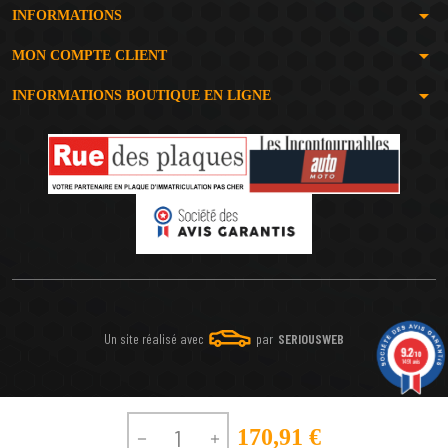
arrow_drop_down
INFORMATIONS
arrow_drop_down
MON COMPTE CLIENT
arrow_drop_down
INFORMATIONS BOUTIQUE EN LIGNE
Un site réalisé avec
par
SERIOUSWEB
9.2
/10
1491 avis
170,91 €

