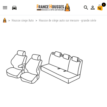
0
directions_car
search
person_outline
Housse siege Auto
Housse de siège auto sur mesure - grande série