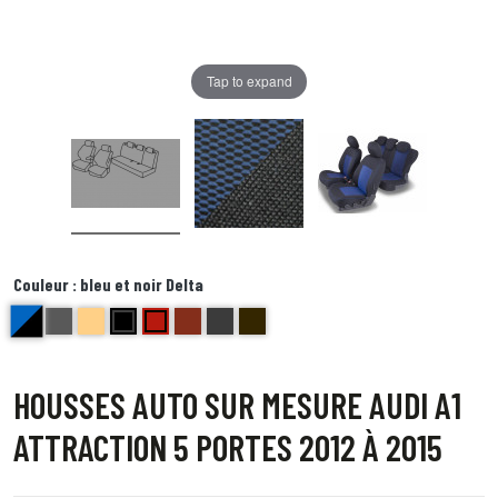
Tap to expand
Couleur :
bleu et noir Delta
bleu et noir Delta
anthracite golf
beige bravo
noir centre gris bord noir foxtrot
Rouge ( bord noir) Echo
brique kilo
Bords anthracite centre gris juliette
Bord noir centre point blanc Quebec
HOUSSES AUTO SUR MESURE AUDI A1
ATTRACTION 5 PORTES 2012 À 2015