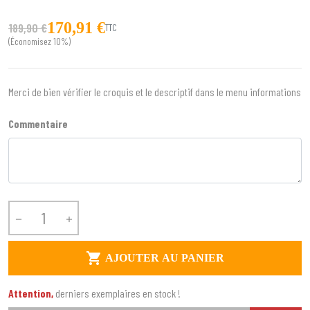
170,91 €
189,90 €
TTC
(Économisez 10%)
Merci de bien vérifier le croquis et le descriptif dans le menu informations
Commentaire



AJOUTER AU PANIER
Attention,
derniers exemplaires en stock !