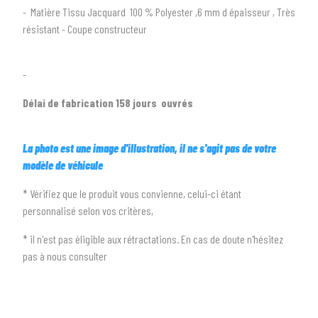
- Matière Tissu Jacquard 100 % Polyester ,6 mm d épaisseur , Très
2
SÉLECTIONNEZ LA MARQUE DE VOTRE VÉHICULE
résistant - Coupe constructeur
arrow_drop_down
Toutes les marques
-
3
PRÉCISEZ LE MODÈLE
arrow_drop_down
Tous les modèles
Délai de fabrication 158 jours ouvrés
La photo est une image d'illustration, il ne s'agit pas de votre
modèle de véhicule
* Vérifiez que le produit vous convienne, celui-ci étant
personnalisé selon vos critères,
* il n'est pas éligible aux rétractations. En cas de doute n'hésitez
pas à nous consulter