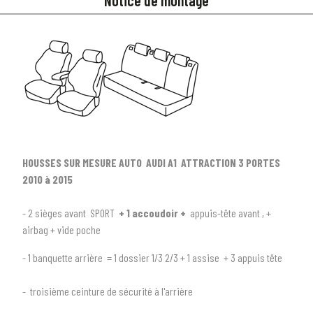
HOUSSES SUR MESURE AUTO AUDI A1 ATTRACTION 3 PORTES
2010 à 2015
- 2 sièges avant SPORT
+ 1 accoudoir +
appuis-tête avant , +
airbag + vide poche
- 1 banquette arrière = 1 dossier 1/3 2/3 + 1 assise + 3 appuis tête
1
SÉLECTIONNEZ LE TYPE DE VOTRE VÉHICULE
arrow_drop_down
- troisième ceinture de sécurité à l'arrière
Tous les types