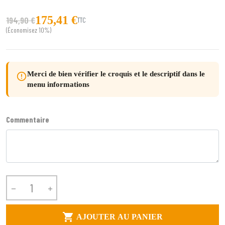
175,41 €
194,90 €
TTC
(Économisez 10%)
Merci de bien vérifier le croquis et le descriptif dans le
error_outline
menu informations
Commentaire



AJOUTER AU PANIER