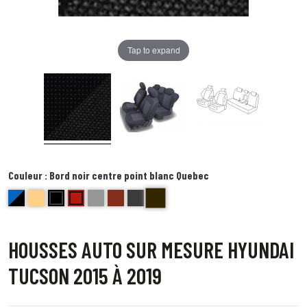
Tap to expand
Couleur :
Bord noir centre point blanc Quebec
Bord noir centre point blanc Queb
bleu et noir Delta
beige bravo
noir centre gris bord noir foxtrot
Rouge ( bord noir) Echo
gris Hotel
brique kilo
Bords anthracite centre gris juliette
HOUSSES AUTO SUR MESURE HYUNDAI
TUCSON 2015 À 2019