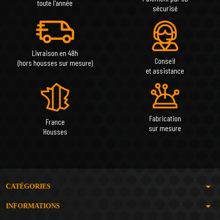
toute l'année
sécurisé
Livraison en 48h
Conseil
(hors housses sur mesure)
et assistance
Fabrication
France
sur mesure
Housses
arrow_drop_down
CATÉGORIES
arrow_drop_down
INFORMATIONS