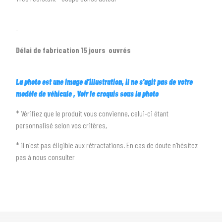
arrow_drop_down
Toutes les marques
-
3
PRÉCISEZ LE MODÈLE
Délai de fabrication 15 jours ouvrés
arrow_drop_down
Tous les modèles
La photo est une image d'illustration, il ne s'agit pas de votre
modèle de véhicule
, Voir le croquis sous la photo
* Vérifiez que le produit vous convienne, celui-ci étant
personnalisé selon vos critères,
* il n'est pas éligible aux rétractations. En cas de doute n'hésitez
pas à nous consulter