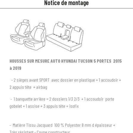
Notice de montage
HOUSSES SUR MESURE AUTO HYUNDAI TUCSON 5 PORTES 2015
à 2019
- 2 sièges avant SPORT avec dossier en plastique + 1 accoudoir +
2 appuis tête + airbag
- 1 banquette arrière = 2 dossiers 1/3 2/3 + 1 accoudoir porte
gobelet + 1 assise + 3 appuis tête + isofix
1
SÉLECTIONNEZ LE TYPE DE VOTRE VÉHICULE
arrow_drop_down
Tous les types
- Matière Tissu Jacquard 100 % Polyester 8 mm d épaisseur +
Très résistant - Coupe constructeur
2
SÉLECTIONNEZ LA MARQUE DE VOTRE VÉHICULE