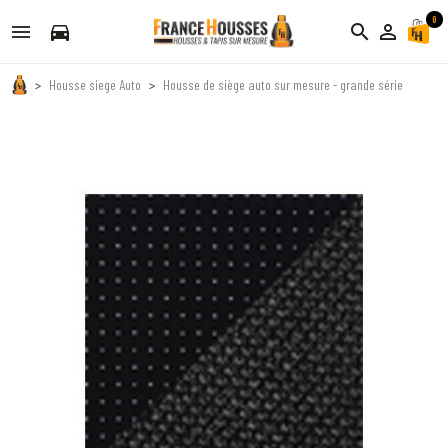
0
directions_car
search
person_outline
Housse siege Auto
Housse de siège auto sur mesure - grande série