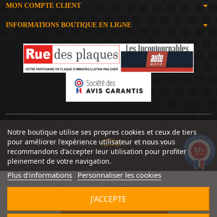
arrow_drop_down
MON COMPTE CLIENT
arrow_drop_down
INFORMATIONS BOUTIQUE EN LIGNE
Notre boutique utilise ses propres cookies et ceux de tiers
pour améliorer l'expérience utilisateur et nous vous
Un site réalisé avec
par
SERIOUSWEB
9.2
recommandons d'accepter leur utilisation pour profiter
/10
1492 avis
pleinement de votre navigation.
Plus d'informations
Personnaliser les cookies
175,41 €


J'ACCEPTE