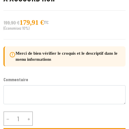
179,91 €
199,90 €
TTC
(Économisez 10%)
Merci de bien vérifier le croquis et le descriptif dans le
error_outline
menu informations
Commentaire

