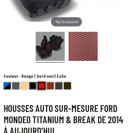
Tap to expand
Couleur :
Rouge ( bord noir) Echo
Rouge ( bord noir) Echo
bleu et noir Delta
anthracite golf
beige bravo
noir centre gris bord noir foxtrot
brique kilo
Bords anthracite centre gris juliette
Bord noir centre point blanc Quebec
HOUSSES AUTO SUR-MESURE FORD
MONDEO TITANIUM & BREAK DE 2014
À AUJOURD'HUI.