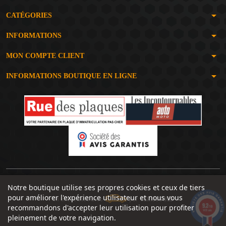
arrow_drop_down
CATÉGORIES
arrow_drop_down
INFORMATIONS
arrow_drop_down
MON COMPTE CLIENT
arrow_drop_down
INFORMATIONS BOUTIQUE EN LIGNE
Notre boutique utilise ses propres cookies et ceux de tiers
pour améliorer l'expérience utilisateur et nous vous
Un site réalisé avec
par
SERIOUSWEB
9.2
recommandons d'accepter leur utilisation pour profiter
/10
1491 avis
pleinement de votre navigation.