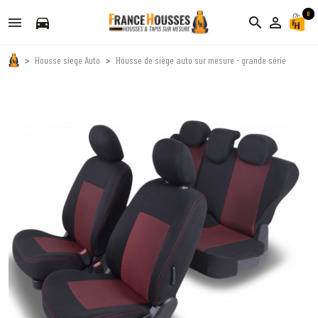
0
directions_car
search
person_outline
Housse siege Auto
Housse de siège auto sur mesure - grande série