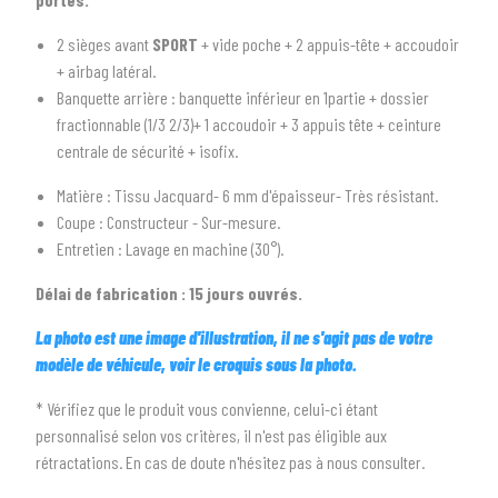
2 sièges avant
SPORT
+ vide poche + 2 appuis-tête + accoudoir
2
SÉLECTIONNEZ LA MARQUE DE VOTRE VÉHICULE
+ airbag latéral.
arrow_drop_down
Toutes les marques
Banquette arrière : banquette inférieur en 1partie + dossier
fractionnable (1/3 2/3)+ 1 accoudoir + 3 appuis tête + ceinture
3
PRÉCISEZ LE MODÈLE
centrale de sécurité + isofix.
arrow_drop_down
Tous les modèles
Matière : Tissu Jacquard- 6 mm d'épaisseur- Très résistant.
Coupe : Constructeur - Sur-mesure.
Entretien : Lavage en machine (30°).
Délai de fabrication : 15 jours ouvrés.
La photo est une image d'illustration, il ne s'agit pas de votre
modèle de véhicule, voir le croquis sous la photo.
* Vérifiez que le produit vous convienne, celui-ci étant
personnalisé selon vos critères, il n'est pas éligible aux
rétractations. En cas de doute n'hésitez pas à nous consulter.