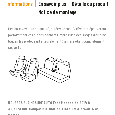
Informations
En savoir plus
Détails du produit
Notice de montage
Ces housses auto de qualité, dotées de motifs discrets épouseront
parfaitement vos sièges donnant l'impression des sièges d'origine
tout en les protégeant intégralement (l'arrière étant complètement
couvert).
HOUSSES SUR MESURE AUTO Ford Mondeo de 2014 à
1
SÉLECTIONNEZ LE TYPE DE VOTRE VÉHICULE
aujourd'hui. Compatible finition Titanium & break. 4 et 5
arrow_drop_down
Tous les types
portes.