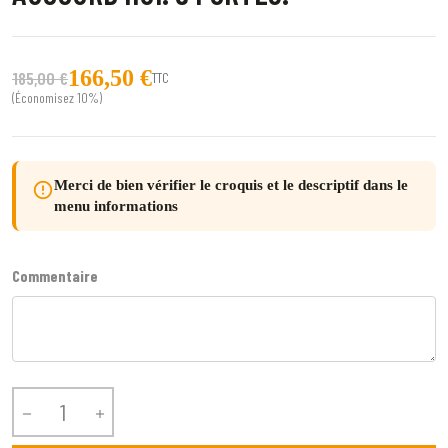
166,50 €
185,00 €
TTC
(Économisez 10%)
Merci de bien vérifier le croquis et le descriptif dans le
error_outline
menu informations
Commentaire

