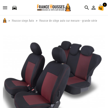
0
directions_car
search
person_outline
Housse siege Auto
Housse de siège auto sur mesure - grande série