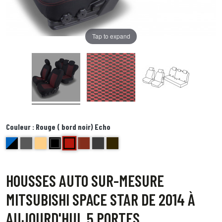
Tap to expand
Couleur :
Rouge ( bord noir) Echo
Rouge ( bord noir) Echo
bleu et noir Delta
anthracite golf
beige bravo
noir centre gris bord noir foxtrot
brique kilo
Bords anthracite centre gris juliette
Bord noir centre point blanc Quebec
HOUSSES AUTO SUR-MESURE
MITSUBISHI SPACE STAR DE 2014 À
AUJOURD'HUI. 5 PORTES.