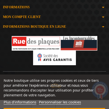
arrow_drop_down
INFORMATIONS
arrow_drop_down
MON COMPTE CLIENT
arrow_drop_down
INFORMATIONS BOUTIQUE EN LIGNE
Notre boutique utilise ses propres cookies et ceux de tiers
pour améliorer l'expérience utilisateur et nous vous
Un site réalisé avec
par
SERIOUSWEB
9.2
recommandons d'accepter leur utilisation pour profiter
/10
1492 avis
pleinement de votre navigation.
Plus d'informations
Personnaliser les cookies