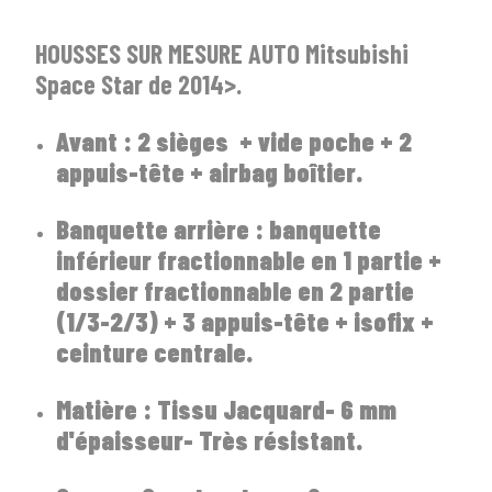
HOUSSES SUR MESURE AUTO Mitsubishi
Space Star de 2014>.
Avant : 2 sièges + vide poche + 2
appuis-tête + airbag boîtier.
1
SÉLECTIONNEZ LE TYPE DE VOTRE VÉHICULE
arrow_drop_down
Tous les types
Banquette arrière : banquette
inférieur fractionnable en 1 partie +
2
SÉLECTIONNEZ LA MARQUE DE VOTRE VÉHICULE
dossier fractionnable en 2 partie
arrow_drop_down
Toutes les marques
(1/3-2/3) + 3 appuis-tête + isofix +
ceinture centrale.
3
PRÉCISEZ LE MODÈLE
Matière : Tissu Jacquard- 6 mm
arrow_drop_down
Tous les modèles
d'épaisseur- Très résistant.