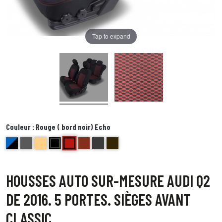
Tap to expand
Couleur :
Rouge ( bord noir) Echo
Rouge ( bord noir) Echo
bleu et noir Delta
anthracite golf
beige bravo
noir centre gris bord noir foxtrot
brique kilo
Bords anthracite centre gris juliette
Bord noir centre point blanc Quebec
HOUSSES AUTO SUR-MESURE AUDI Q2
DE 2016. 5 PORTES. SIÈGES AVANT
CLASSIC