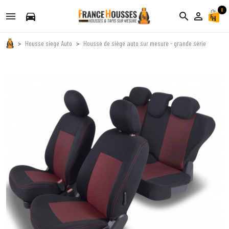
0
directions_car
search
person_outline
Housse siege Auto
Housse de siège auto sur mesure - grande série