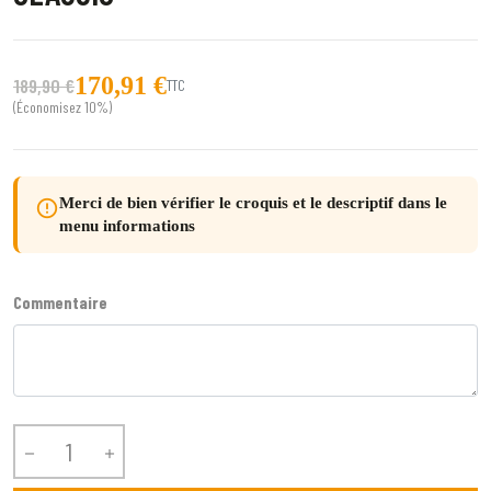
170,91 €
189,90 €
TTC
(Économisez 10%)
Merci de bien vérifier le croquis et le descriptif dans le
error_outline
menu informations
Commentaire

