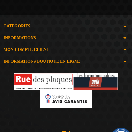
arrow_drop_down
CATÉGORIES
arrow_drop_down
INFORMATIONS
arrow_drop_down
MON COMPTE CLIENT
arrow_drop_down
INFORMATIONS BOUTIQUE EN LIGNE