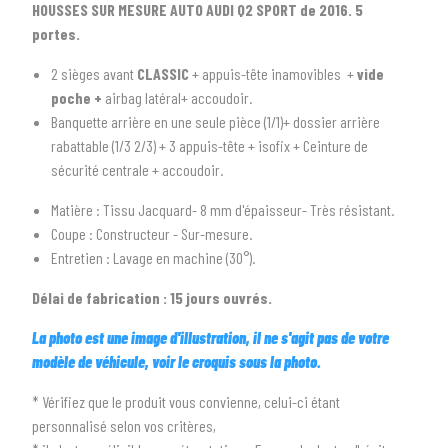
HOUSSES SUR MESURE AUTO AUDI Q2 SPORT de 2016. 5
arrow_drop_down
Tous les types
portes.
2 sièges avant
CLASSIC
+ appuis-tête inamovibles +
vide
2
SÉLECTIONNEZ LA MARQUE DE VOTRE VÉHICULE
poche +
airbag latéral+ accoudoir.
arrow_drop_down
Toutes les marques
Banquette arrière en une seule pièce (1/1)+ dossier arrière
rabattable (1/3 2/3) + 3 appuis-tête + isofix + Ceinture de
3
PRÉCISEZ LE MODÈLE
sécurité centrale + accoudoir.
arrow_drop_down
Tous les modèles
Matière : Tissu Jacquard- 8 mm d'épaisseur- Très résistant.
Coupe : Constructeur - Sur-mesure.
Entretien : Lavage en machine (30°).
Délai de fabrication : 15 jours ouvrés.
La photo est une image d'illustration, il ne s'agit pas de votre
modèle de véhicule, voir le croquis sous la photo.
* Vérifiez que le produit vous convienne, celui-ci étant
personnalisé selon vos critères,