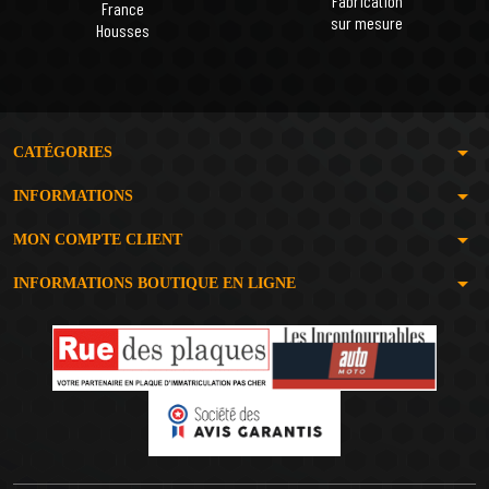
Fabrication
France
sur mesure
Housses
arrow_drop_down
CATÉGORIES
arrow_drop_down
INFORMATIONS
arrow_drop_down
MON COMPTE CLIENT
arrow_drop_down
INFORMATIONS BOUTIQUE EN LIGNE