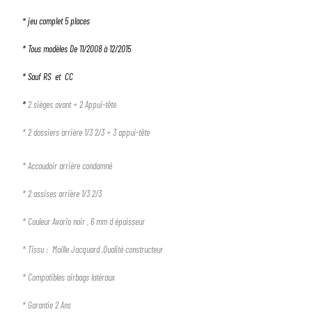
*
jeu complet 5 places
* Tous modèles De 11/2008 à 12/2015
* Sauf RS et CC
*
2 sièges avant + 2 Appui-tête
* 2 dossiers arrière 1/3 2/3 + 3 appui-tête
1
SÉLECTIONNEZ LE TYPE DE VOTRE VÉHICULE
* Accoudoir arrière condamné
arrow_drop_down
Tous les types
* 2 assises arrière 1/3 2/3
* Couleur Avorio noir , 6 mm d épaisseur
2
SÉLECTIONNEZ LA MARQUE DE VOTRE VÉHICULE
* Tissu : Maille Jacquard ,Qualité constructeur
arrow_drop_down
Toutes les marques
* Compatibles airbags latéraux
3
PRÉCISEZ LE MODÈLE
* Garantie 2 Ans