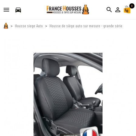
0
directions_car
search
person_outline
Housse siege Auto
Housse de siège auto sur mesure - grande série