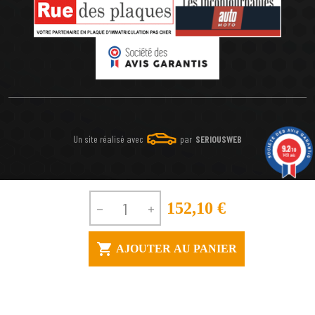
Un site réalisé avec
par
SERIOUSWEB
9.2
/10
1491 avis
152,10 €



AJOUTER AU PANIER