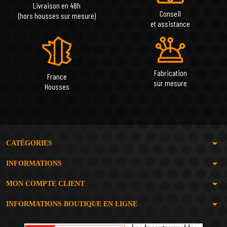
Livraison en 48h
Conseil
(hors housses sur mesure)
et assistance
Fabrication
France
sur mesure
Housses
arrow_drop_down
CATÉGORIES
arrow_drop_down
INFORMATIONS
arrow_drop_down
MON COMPTE CLIENT
arrow_drop_down
INFORMATIONS BOUTIQUE EN LIGNE