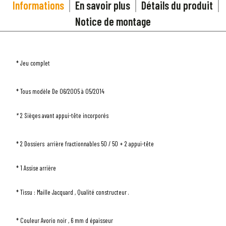
Informations
En savoir plus
Détails du produit
Notice de montage
* Jeu complet
* Tous modèle De 06/2005 à 05/2014
*
2 Sièges avant appui-tête incorporés
* 2 Dossiers arrière fractionnables 50 / 50 + 2 appui-tête
1
SÉLECTIONNEZ LE TYPE DE VOTRE VÉHICULE
* 1 Assise arrière
arrow_drop_down
Tous les types
* Tissu : Maille Jacquard , Qualité constructeur .
2
SÉLECTIONNEZ LA MARQUE DE VOTRE VÉHICULE
arrow_drop_down
Toutes les marques
* Couleur Avorio noir , 6 mm d épaisseur