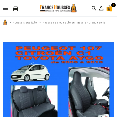
0
directions_car
search
person_outline
Housse siege Auto
Housse de siège auto sur mesure - grande série