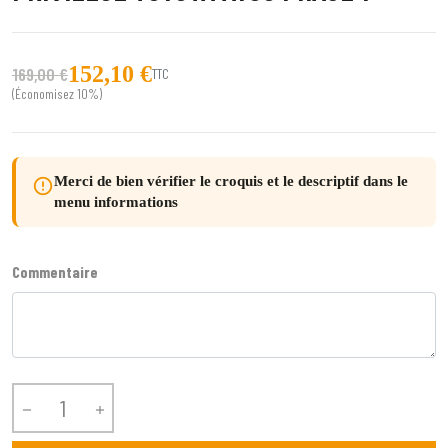
152,10 €
169,00 €
TTC
(Économisez 10%)
Merci de bien vérifier le croquis et le descriptif dans le
error_outline
menu informations
Commentaire

