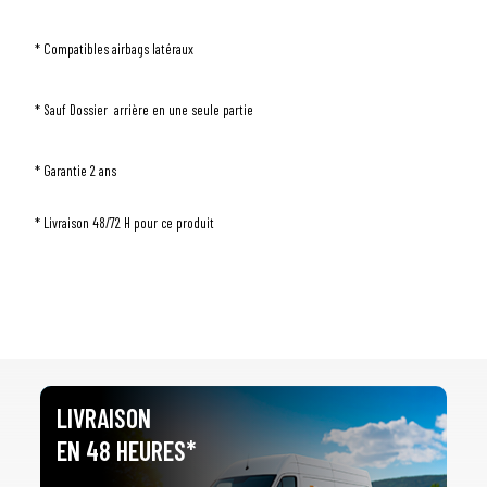
3
PRÉCISEZ LE MODÈLE
* Compatibles airbags latéraux
arrow_drop_down
Tous les modèles
* Sauf Dossier arrière en une seule partie
* Garantie 2 ans
* Livraison 48/72 H pour ce produit
LIVRAISON
EN 48 HEURES*