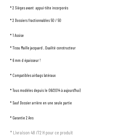
* 2 Sièges avant appui-tête incorporés
* 2 Dossiers fractionnables 50 / 50
* 1 Assise
* Tissu Maille jacquard , Qualité constructeur
1
SÉLECTIONNEZ LE TYPE DE VOTRE VÉHICULE
* 6 mm d épaisseur !
arrow_drop_down
Tous les types
* Compatibles airbags latéraux
2
SÉLECTIONNEZ LA MARQUE DE VOTRE VÉHICULE
* Tous modèles depuis le 06/2014 à aujourd'hui)
arrow_drop_down
Toutes les marques
* Sauf Dossier arrière en une seule partie
3
PRÉCISEZ LE MODÈLE
* Garantie 2 Ans
arrow_drop_down
Tous les modèles
* Livraison 48 /72 H pour ce produit