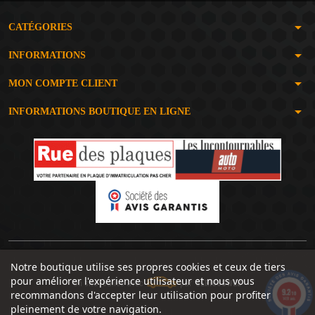
arrow_drop_down
CATÉGORIES
arrow_drop_down
INFORMATIONS
arrow_drop_down
MON COMPTE CLIENT
arrow_drop_down
INFORMATIONS BOUTIQUE EN LIGNE
Notre boutique utilise ses propres cookies et ceux de tiers
pour améliorer l'expérience utilisateur et nous vous
Un site réalisé avec
par
SERIOUSWEB
9.2
recommandons d'accepter leur utilisation pour profiter
/10
1491 avis
pleinement de votre navigation.