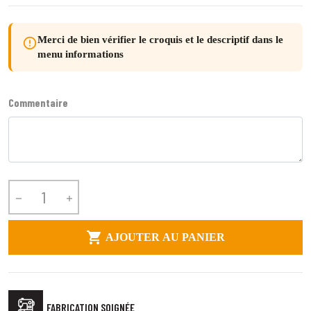
Merci de bien vérifier le croquis et le descriptif dans le
error_outline
menu informations
Commentaire



AJOUTER AU PANIER
FABRICATION SOIGNÉE