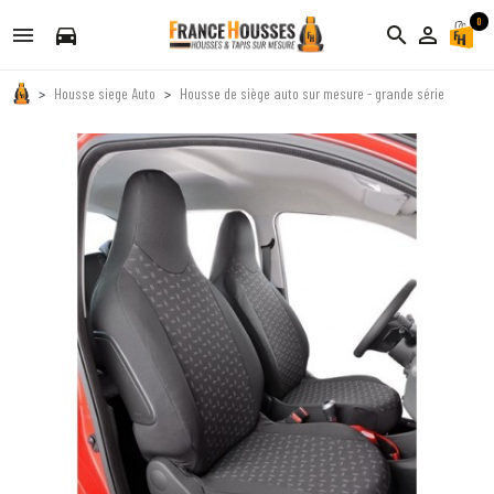
0
directions_car
search
person_outline
Housse siege Auto
Housse de siège auto sur mesure - grande série