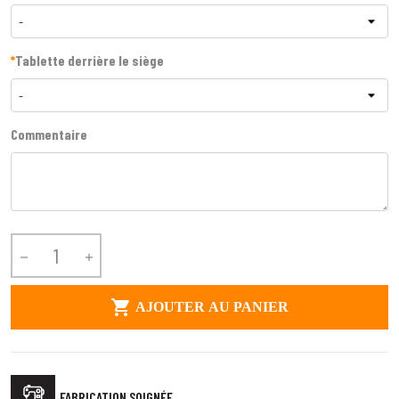
-
*
Tablette derrière le siège
-
Commentaire



AJOUTER AU PANIER
FABRICATION SOIGNÉE