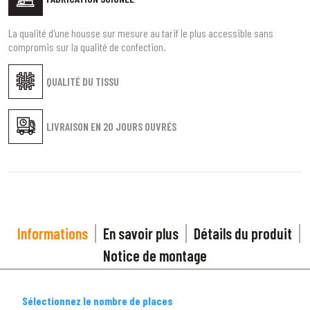
La qualité d'une housse sur mesure au tarif le plus accessible sans
compromis sur la qualité de confection.
QUALITÉ DU TISSU
1
SÉLECTIONNEZ LE TYPE DE VOTRE VÉHICULE
arrow_drop_down
Tous les types
LIVRAISON EN
20 JOURS OUVRÉS
2
SÉLECTIONNEZ LA MARQUE DE VOTRE VÉHICULE
arrow_drop_down
Toutes les marques
3
PRÉCISEZ LE MODÈLE
Informations
En savoir plus
Détails du produit
arrow_drop_down
Tous les modèles
Notice de montage
Sélectionnez le nombre de places