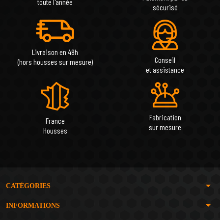
toute l'année
sécurisé
Livraison en 48h
Conseil
(hors housses sur mesure)
et assistance
Fabrication
France
sur mesure
Housses
arrow_drop_down
CATÉGORIES
arrow_drop_down
INFORMATIONS