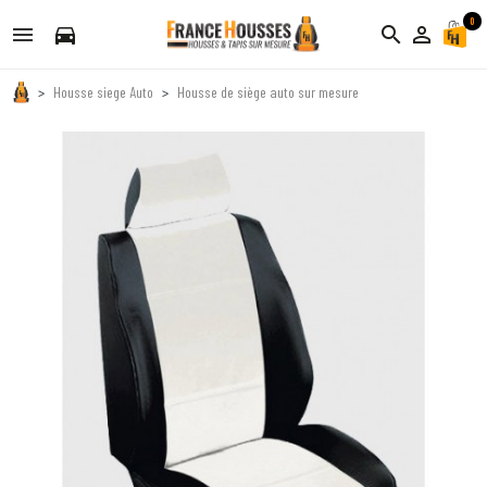
0
directions_car
search
person_outline
Housse siege Auto
Housse de siège auto sur mesure