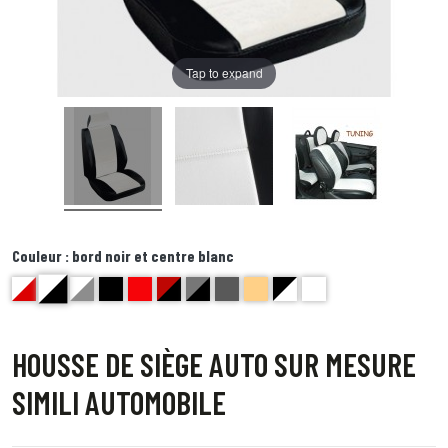
Tap to expand
Couleur :
bord noir et centre blanc
bord noir et centre blanc
centre rouge et bord blanc
gris et blanc
noir
Rouge
Rouge et noir
gris et noir
anthracite golf
beige bravo
bord blanc et centre noir
blanc
HOUSSE DE SIÈGE AUTO SUR MESURE
SIMILI AUTOMOBILE