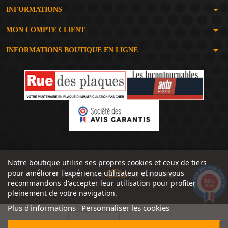
arrow_drop_down
INFORMATIONS
arrow_drop_down
MON COMPTE CLIENT
arrow_drop_down
INFORMATIONS BOUTIQUE EN LIGNE
Notre boutique utilise ses propres cookies et ceux de tiers
pour améliorer l'expérience utilisateur et nous vous
Un site réalisé avec
par
SERIOUSWEB
9.2
recommandons d'accepter leur utilisation pour profiter
/10
1492 avis
pleinement de votre navigation.
Plus d'informations
Personnaliser les cookies
49,90 €

