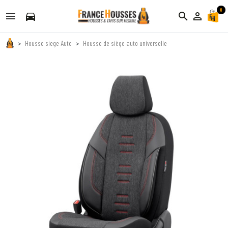
0
directions_car
search
person_outline
Housse siege Auto
Housse de siège auto universelle