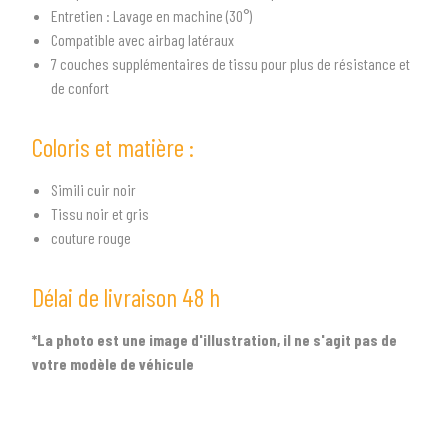
Entretien : Lavage en machine (30°)
2
SÉLECTIONNEZ LA MARQUE DE VOTRE VÉHICULE
Compatible avec airbag latéraux
arrow_drop_down
Toutes les marques
7 couches supplémentaires de tissu pour plus de résistance et
de confort
3
PRÉCISEZ LE MODÈLE
Coloris et matière :
arrow_drop_down
Tous les modèles
Simili cuir noir
Tissu noir et gris
couture rouge
Délai de livraison 48 h
*La photo est une image d'illustration, il ne s'agit pas de
votre modèle de véhicule