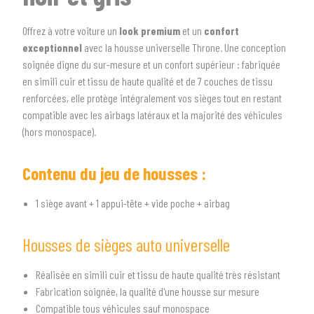
Offrez à votre voiture un
look premium
et un
confort
exceptionnel
avec la housse universelle Throne. Une conception
soignée digne du sur-mesure et un confort supérieur : fabriquée
en simili cuir et tissu de haute qualité et de 7 couches de tissu
renforcées, elle protège intégralement vos sièges tout en restant
compatible avec les airbags latéraux et la majorité des véhicules
(hors monospace).
Contenu du jeu de housses :
1 siège avant + 1 appui-tête + vide poche + airbag
Housses de sièges auto universelle
1
SÉLECTIONNEZ LE TYPE DE VOTRE VÉHICULE
Réalisée en simili cuir et tissu de haute qualité très résistant
Fabrication soignée, la qualité d'une housse sur mesure
arrow_drop_down
Tous les types
Compatible tous véhicules sauf monospace