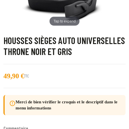
Tap to expand
HOUSSES SIÈGES AUTO UNIVERSELLES
THRONE NOIR ET GRIS
49,90 €
TTC
Merci de bien vérifier le croquis et le descriptif dans le
error_outline
menu informations
Commentaire