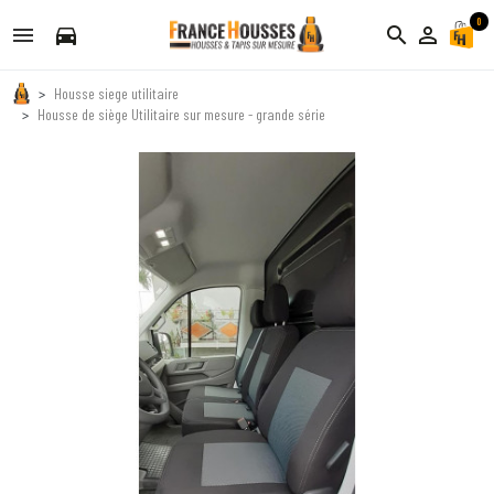
0
directions_car
search
person_outline
Housse siege utilitaire
Housse de siège Utilitaire sur mesure - grande série