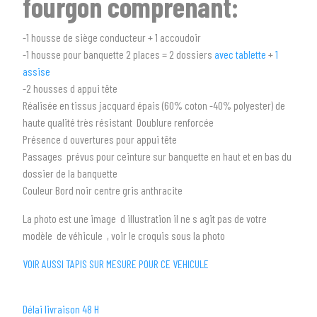
fourgon comprenant:
arrow_drop_down
Tous les types
-1 housse de siège conducteur + 1 accoudoir
2
SÉLECTIONNEZ LA MARQUE DE VOTRE VÉHICULE
-1 housse pour banquette 2 places = 2 dossiers
avec tablette
+
1
arrow_drop_down
Toutes les marques
assise
-2 housses d appui tête
3
PRÉCISEZ LE MODÈLE
Réalisée en tissus jacquard épais (60% coton -40% polyester) de
haute qualité très résistant Doublure renforcée
arrow_drop_down
Tous les modèles
Présence d ouvertures pour appui tête
Passages prévus pour ceinture sur banquette en haut et en bas du
dossier de la banquette
Couleur Bord noir centre gris anthracite
La photo est une image d illustration il ne s agit pas de votre
modèle de véhicule , voir le croquis sous la photo
VOIR AUSSI TAPIS SUR MESURE POUR CE VEHICULE
Délai livraison 48 H