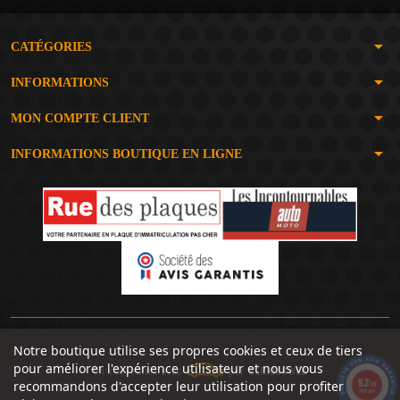
arrow_drop_down
CATÉGORIES
arrow_drop_down
INFORMATIONS
arrow_drop_down
MON COMPTE CLIENT
arrow_drop_down
INFORMATIONS BOUTIQUE EN LIGNE
Notre boutique utilise ses propres cookies et ceux de tiers
pour améliorer l'expérience utilisateur et nous vous
Un site réalisé avec
par
SERIOUSWEB
9.2
recommandons d'accepter leur utilisation pour profiter
/10
1491 avis