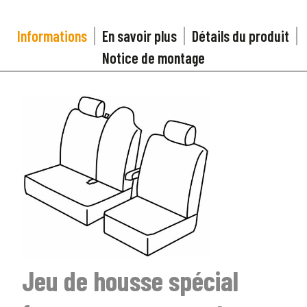
Informations
En savoir plus
Détails du produit
Notice de montage
Jeu de housse spécial
1
SÉLECTIONNEZ LE TYPE DE VOTRE VÉHICULE