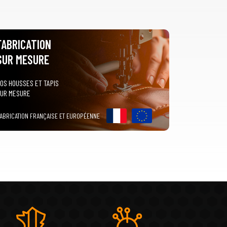
FABRICATION
SUR MESURE
OS HOUSSES ET TAPIS
UR MESURE
ABRICATION FRANÇAISE ET EUROPÉENNE