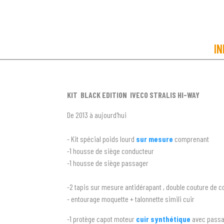
IN
KIT BLACK EDITION IVECO STRALIS HI-WAY
De 2013 à aujourd'hui
- Kit spécial poids lourd
sur mesure
comprenant
-1 housse de siège conducteur
-1 housse de siège passager
-2 tapis sur mesure antidérapant , double couture de c
- entourage moquette + talonnette simili cuir
-1 protège capot moteur
cuir synthétique
avec passag