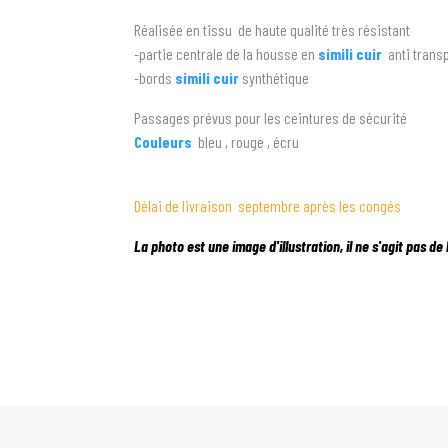
Réalisée en tissu de haute qualité très résistant
-partie centrale de la housse en
simili cuir
anti trans
-bords
simili cuir
synthétique
Passages prévus pour les ceintures de sécurité
Couleurs
bleu , rouge , écru
Délai de livraison septembre après les congés
La photo est une image d'illustration, il ne s'agit pas de