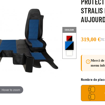
PROTECT
STRALIS 
AUJOURD
COULEUR
Rouge et noir
319,00 €
TTC
bleu et noir Delta
Ecru
Merci de 
error_outline
menu inf
Nombre de plac
Hover to zoom