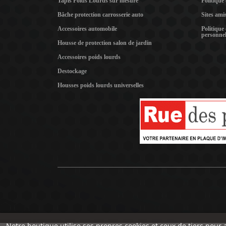
Tapis Poids Lourds sur mesure
Politique
Bâche protection carrosserie auto
Sites ami
Accessoires automobile
Politique
personnel
Housse de protection salon de jardin
Accessoires poids lourds
Destockage
Housses poids lourds universelles
Notre boutique utilise ses propres cookies et ceux de tiers pour 