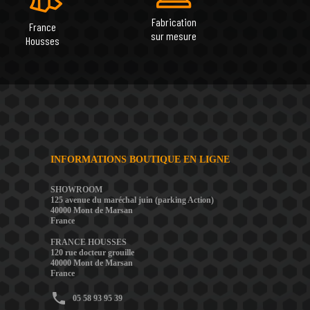
Fabrication
France
sur mesure
Housses
INFORMATIONS BOUTIQUE EN LIGNE
SHOWROOM
125 avenue du maréchal juin (parking Action)
40000 Mont de Marsan
France
FRANCE HOUSSES
120 rue docteur grouille
40000 Mont de Marsan
France
phone
05 58 93 95 39