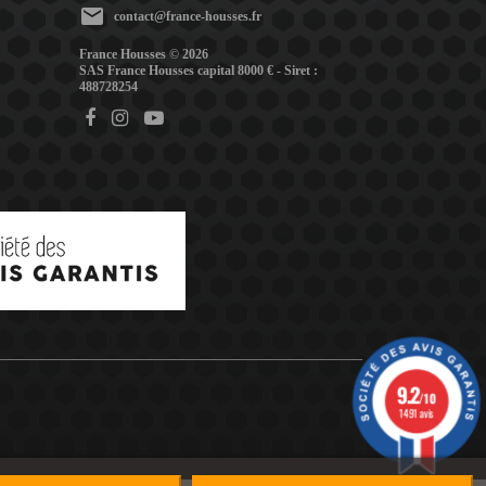
mail
contact@france-housses.fr
France Housses © 2026
SAS France Housses capital 8000 € - Siret :
488728254
9.2
/10
1491 avis