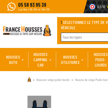
05 58 93 95 39
9,2/10
s
Lun-Ven | 9h-12h et 14h-17h
1
SÉLECTIONNEZ LE TYPE DE 
VÉHICULE
Tous les types
HOUSSES
HOUSSES
HOUSSES
HOUSSES
CAMPING
POIDS-
AUTO
UTILITAIRES
CAR
LOURDS
Housses siège poids-lourds
Housse de siège Poids-lour