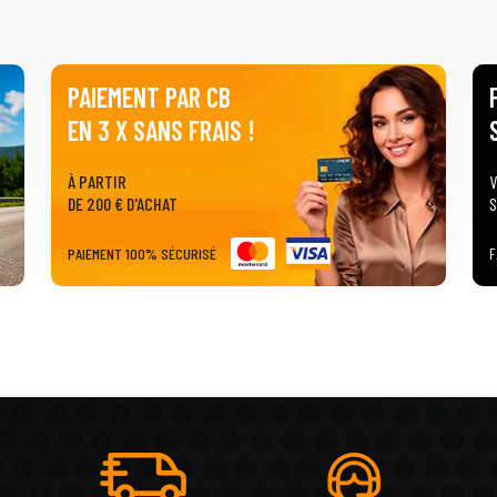
PAIEMENT PAR CB
EN 3 X SANS FRAIS !
À PARTIR
V
DE 200 € D'ACHAT
S
PAIEMENT 100% SÉCURISÉ
F