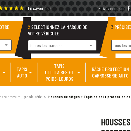
|
En savoir plus
tar
star
star
star
star_half
Suivez nous sur
VOTRE
2
SÉLECTIONNEZ LA MARQUE DE
3
PRÉCISE
VOTRE VÉHICULE
arrow_drop_down
arrow_drop_down
Toutes les marques
Tous les 
TAPIS
TAPIS
BÂCHE PROTECTION
UTILITAIRES ET
AUTO
CARROSSERIE AUTO
POIDS-LOURDS
ds sur mesure - grande série
Housses de sièges + Tapis de sol + protection ca
HOUSSES 