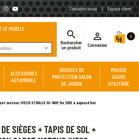
Contactez-nous
|
Espace client
Z LE MODÈLE
search
person_outline
0
Rechercher
Connexion
arrow_drop_down
un produit
modèles
HOUSSES DE
MOUSSE
ACCESSOIRES
PROTECTION SALON
ASSISE
AUTOMOBILE
DE JARDIN
UTILITAIRE
pot moteur IVECO STRALIS HI-WAY De 2013 à aujourd'hui
DE SIÈGES + TAPIS DE SOL +