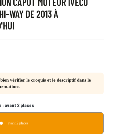
ION CAPOT MOTEUR IVECO
HI-WAY DE 2013 À
'HUI
bien vérifier le croquis et le descriptif dans le
ormations
e :
avant 2 places
avant 2 places