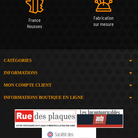
Fabrication
France
sur mesure
Housses
arrow_drop_down
CATÉGORIES
arrow_drop_down
INFORMATIONS
arrow_drop_down
MON COMPTE CLIENT
arrow_drop_down
INFORMATIONS BOUTIQUE EN LIGNE