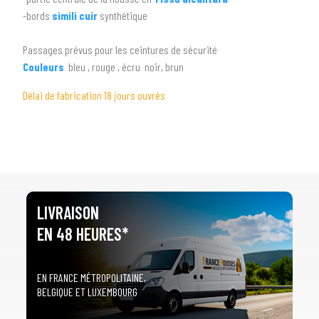
-bords
simili cuir
synthétique
arrow_drop_down
Tous les modèles
Passages prévus pour les ceintures de sécurité
Couleurs
bleu , rouge , écru noir, brun
Délai de fabrication 18 jours ouvrés
LIVRAISON
EN 48 HEURES*
EN FRANCE MÉTROPOLITAINE,
BELGIQUE ET LUXEMBOURG