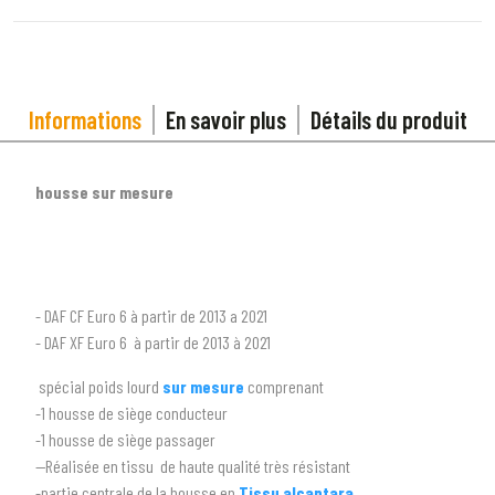
Informations
En savoir plus
Détails du produit
housse sur mesure
1
SÉLECTIONNEZ LE TYPE DE VOTRE VÉHICULE
- DAF CF Euro 6 à partir de 2013 a 2021
arrow_drop_down
Tous les types
- DAF XF Euro 6 à partir de 2013 à 2021
spécial poids lourd
sur mesure
comprenant
2
SÉLECTIONNEZ LA MARQUE DE VOTRE VÉHICULE
-1 housse de siège conducteur
arrow_drop_down
Toutes les marques
-1 housse de siège passager
--Réalisée en tissu de haute qualité très résistant
3
PRÉCISEZ LE MODÈLE
-partie centrale de la housse en
Tissu alcantara