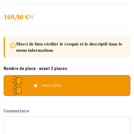
169,90 €
TTC
Merci de bien vérifier le croquis et le descriptif dans le
error_outline
menu informations
Nombre de place :
avant 2 places
avant 2 places
Commentaire