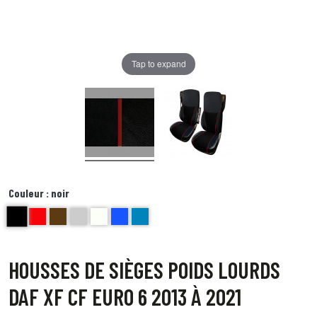
Tap to expand
Couleur :
noir
noir
Rouge
brun
grey
ecru et noir
BLEU AZZURO
Bleu
HOUSSES DE SIÈGES POIDS LOURDS
DAF XF CF EURO 6 2013 À 2021