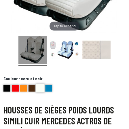
Tap to expand
Couleur :
ecru et noir
ecru et noir
noir
Rouge
orange
marron
Bleu
HOUSSES DE SIÈGES POIDS LOURDS
SIMILI CUIR MERCEDES ACTROS DE