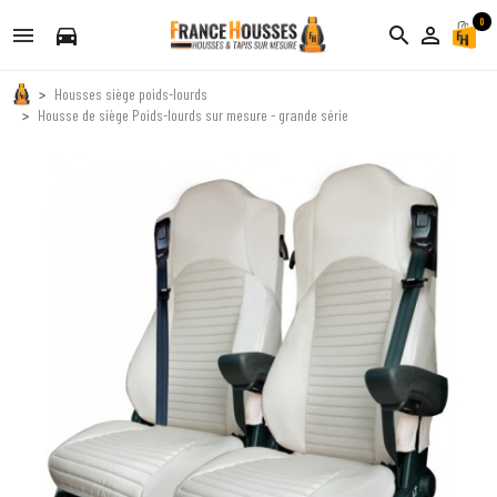
0
directions_car
search
person_outline
Housses siège poids-lourds
Housse de siège Poids-lourds sur mesure - grande série