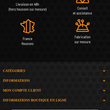
Livraison en 48h
Conseil
(hors housses sur mesure)
et assistance
Fabrication
France
sur mesure
Housses
arrow_drop_down
CATÉGORIES
arrow_drop_down
INFORMATIONS
arrow_drop_down
MON COMPTE CLIENT
arrow_drop_down
INFORMATIONS BOUTIQUE EN LIGNE