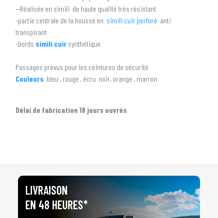
--Réalisée en simili de haute qualité très résistant
3
PRÉCISEZ LE MODÈLE
-partie centrale de la housse en
simili cuir perforé
anti
transpirant
arrow_drop_down
Tous les modèles
-bords
simili cuir
synthétique
Passages prévus pour les ceintures de sécurité
Couleurs
bleu , rouge , écru noir, orange , marron
Délai de fabrication 18 jours ouvrés
LIVRAISON
EN 48 HEURES*