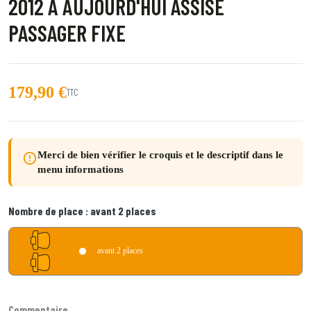
2012 À AUJOURD'HUI ASSISE
PASSAGER FIXE
179,90 €
TTC
Merci de bien vérifier le croquis et le descriptif dans le
error_outline
menu informations
Nombre de place :
avant 2 places
avant 2 places
Commentaire