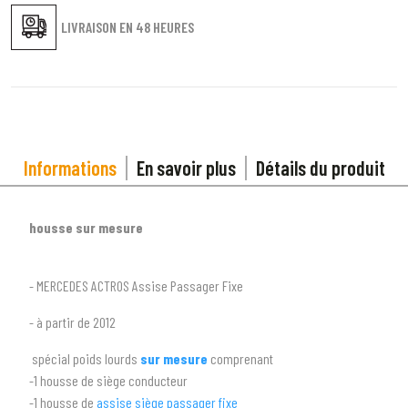
LIVRAISON EN
48 HEURES
Informations
En savoir plus
Détails du produit
housse sur mesure
1
SÉLECTIONNEZ LE TYPE DE VOTRE VÉHICULE
- MERCEDES ACTROS Assise Passager Fixe
arrow_drop_down
Tous les types
- à partir de 2012
spécial poids lourds
sur mesure
comprenant
2
SÉLECTIONNEZ LA MARQUE DE VOTRE VÉHICULE
-1 housse de siège conducteur
arrow_drop_down
Toutes les marques
-1 housse de
assise siège passager fixe