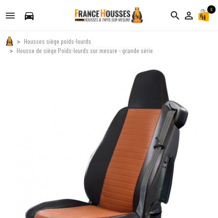
0
directions_car
search
person_outline
Housses siège poids-lourds
Housse de siège Poids-lourds sur mesure - grande série