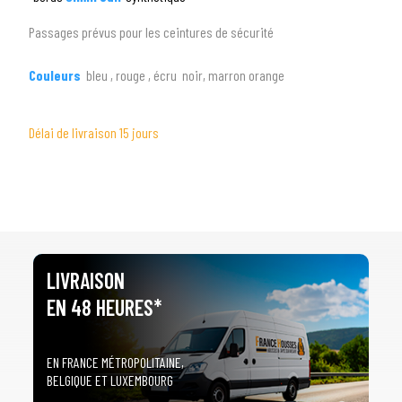
3
PRÉCISEZ LE MODÈLE
Passages prévus pour les ceintures de sécurité
arrow_drop_down
Tous les modèles
Couleurs
bleu , rouge , écru noir, marron orange
Délai de livraison 15 jours
LIVRAISON
EN 48 HEURES*
EN FRANCE MÉTROPOLITAINE,
BELGIQUE ET LUXEMBOURG