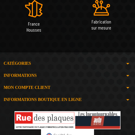
Fabrication
France
sur mesure
Housses
arrow_drop_down
CATÉGORIES
arrow_drop_down
INFORMATIONS
arrow_drop_down
MON COMPTE CLIENT
arrow_drop_down
INFORMATIONS BOUTIQUE EN LIGNE