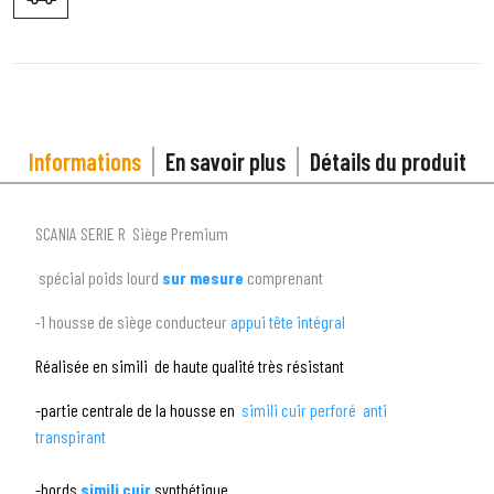
Informations
En savoir plus
Détails du produit
SCANIA SERIE R Siège Premium
spécial poids lourd
sur mesure
comprenant
1
SÉLECTIONNEZ LE TYPE DE VOTRE VÉHICULE
-1 housse de siège conducteur
appui tête intégral
arrow_drop_down
Tous les types
Réalisée en simili de haute qualité très résistant
2
SÉLECTIONNEZ LA MARQUE DE VOTRE VÉHICULE
-partie centrale de la housse en
simili cuir perforé anti
transpirant
arrow_drop_down
Toutes les marques
-bords
simili cuir
synthétique