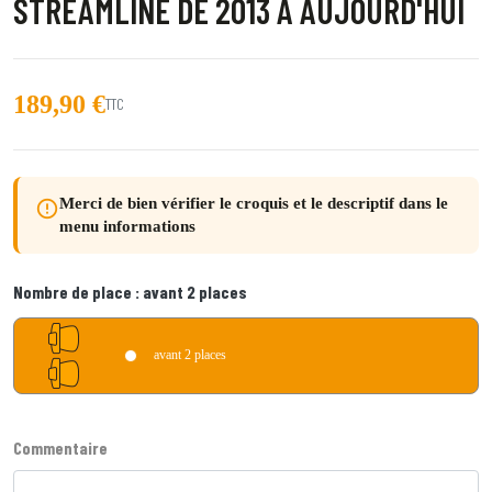
STREAMLINE DE 2013 À AUJOURD'HUI
189,90 €
TTC
Merci de bien vérifier le croquis et le descriptif dans le
error_outline
menu informations
Nombre de place :
avant 2 places
avant 2 places
Commentaire