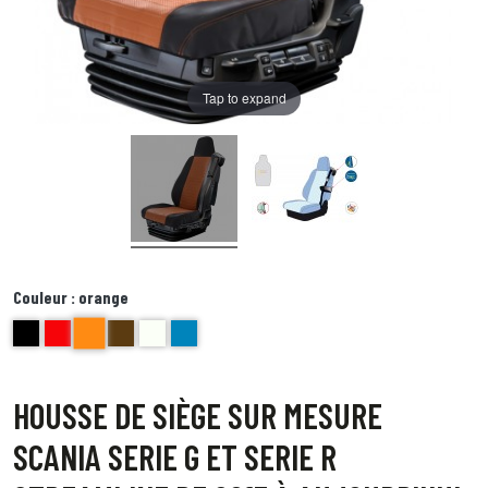
Tap to expand
Couleur :
orange
orange
noir
Rouge
brun
ecru et noir
Bleu
HOUSSE DE SIÈGE SUR MESURE
SCANIA SERIE G ET SERIE R