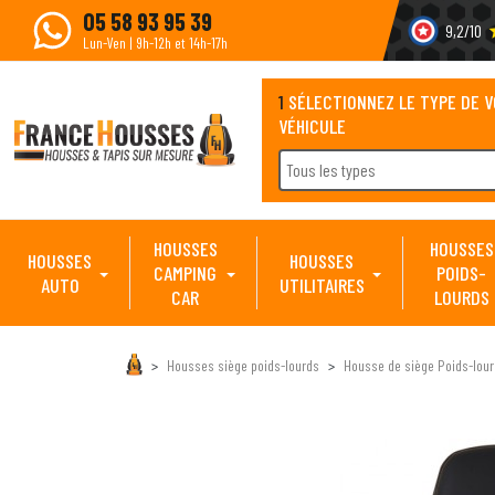
05 58 93 95 39
9,2/10
s
Lun-Ven | 9h-12h et 14h-17h
1
SÉLECTIONNEZ LE TYPE DE 
VÉHICULE
Tous les types
HOUSSES
HOUSSES
HOUSSES
HOUSSES
CAMPING
POIDS-
AUTO
UTILITAIRES
CAR
LOURDS
Housses siège poids-lourds
Housse de siège Poids-lour