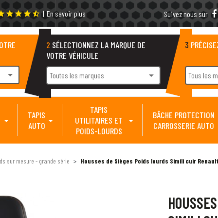
|
En savoir plus
tar
star
star
star
star_half
Suivez nous sur
VOTRE
2
SÉLECTIONNEZ LA MARQUE DE
3
PRÉCISE
VOTRE VÉHICULE
arrow_drop_down
arrow_drop_down
Toutes les marques
Tous les 
TAPIS
TAPIS
BÂCHE PROTECTION
UTILITAIRES ET
AUTO
CARROSSERIE AUTO
POIDS-LOURDS
ds sur mesure - grande série
Housses de Sièges Poids lourds Simili cuir Renau
HOUSSES 