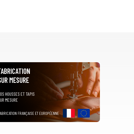
FABRICATION
SUR MESURE
OS HOUSSES ET TAPIS
UR MESURE
ABRICATION FRANÇAISE ET EUROPÉENNE