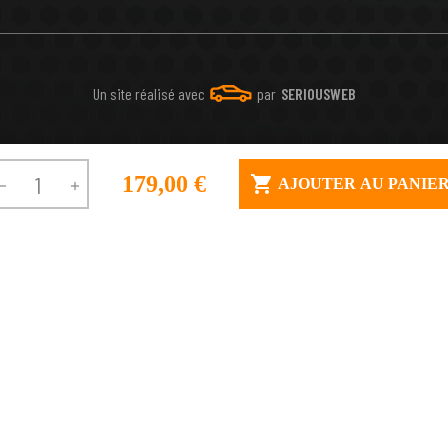
Un site réalisé avec
par
SERIOUSWEB
179,00 €

AJOUTER AU PANIE

