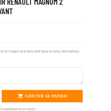
UIR RENAULT MAGNUM 2
AVANT
fier le croquis et le descriptif dans le menu informations

AJOUTER AU PANIER
rs exemplaires en stock !