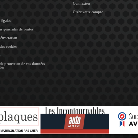
s
Connexion
Créez votre compte
légales
s générales de ventes
rétractation
 des cookies
s
 de protection de vos données
les