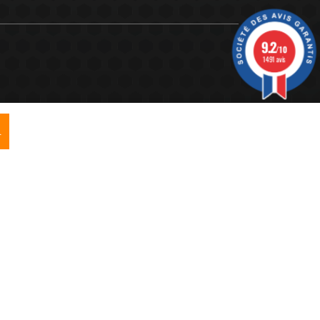
9.2
/10
1491 avis
R