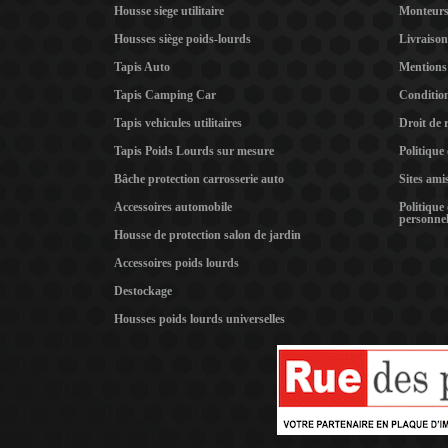
Housse siege utilitaire
Monteur
Housses siège poids-lourds
Livraison
Tapis Auto
Mentions 
Tapis Camping Car
Condition
Tapis vehicules utilitaires
Droit de 
Tapis Poids Lourds sur mesure
Politique
Bâche protection carrosserie auto
Sites ami
Accessoires automobile
Politique
personnel
Housse de protection salon de jardin
Accessoires poids lourds
Destockage
Housses poids lourds universelles