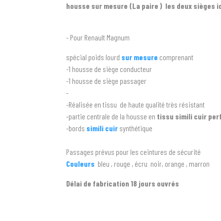
housse sur mesure (La paire ) les deux sièges 
- Pour Renault Magnum
spécial poids lourd
sur mesure
comprenant
-1 housse de siège conducteur
-1 housse de siège passager
-
-Réalisée en tissu de haute qualité très résistant
-partie centrale de la housse en
tissu simili cuir pe
-bords
simili cuir
synthétique
Passages prévus pour les ceintures de sécurité
Couleurs
bleu , rouge , écru noir, orange , marron
Délai de fabrication 18 jours ouvrés