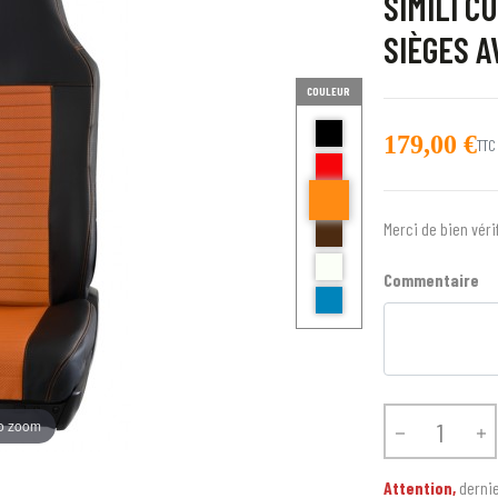
SIMILI C
SIÈGES 
COULEUR
noir
179,00 €
TTC
Rouge
orange
marron
Merci de bien véri
ecru et noir
Commentaire
Bleu
to zoom


Attention,
dernie