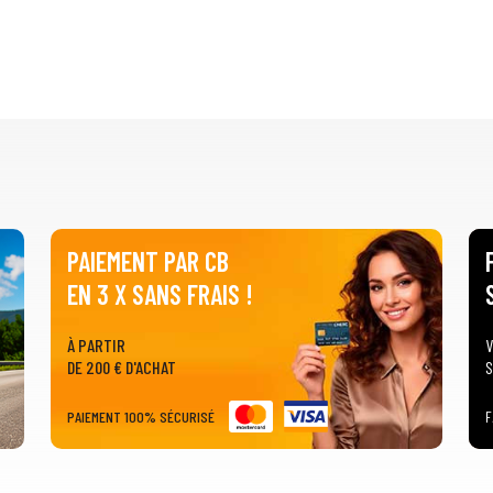
PAIEMENT PAR CB
EN 3 X SANS FRAIS !
À PARTIR
V
DE 200 € D'ACHAT
S
PAIEMENT 100% SÉCURISÉ
F