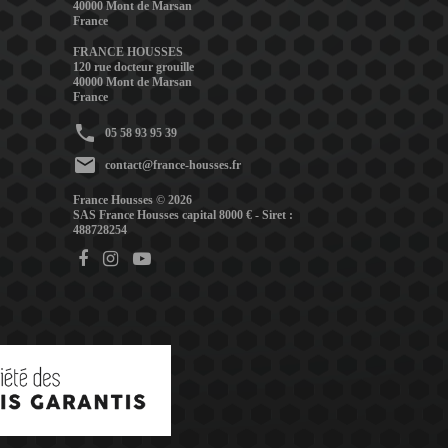
40000 Mont de Marsan
France
FRANCE HOUSSES
120 rue docteur grouille
40000 Mont de Marsan
France
phone
05 58 93 95 39
mail
contact@france-housses.fr
France Housses © 2026
SAS France Housses capital 8000 € - Siret :
488728254