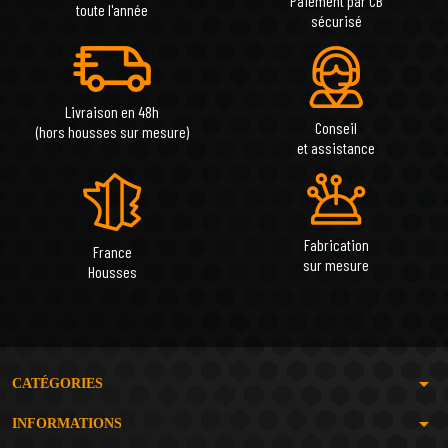
Paiement par CB
toute l'année
sécurisé
Livraison en 48h
Conseil
(hors housses sur mesure)
et assistance
Fabrication
France
sur mesure
Housses
arrow_drop_down
CATÉGORIES
arrow_drop_down
INFORMATIONS