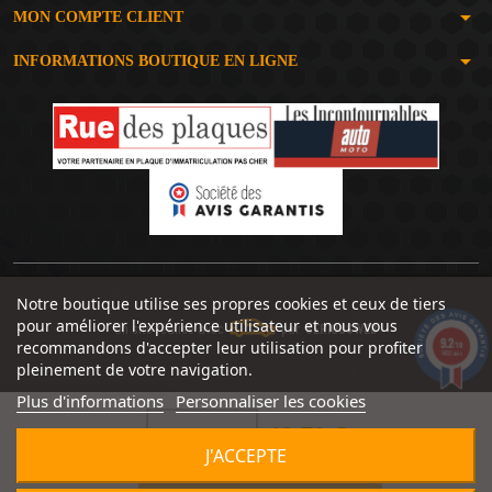
arrow_drop_down
MON COMPTE CLIENT
arrow_drop_down
INFORMATIONS BOUTIQUE EN LIGNE
Notre boutique utilise ses propres cookies et ceux de tiers
pour améliorer l'expérience utilisateur et nous vous
Un site réalisé avec
par
SERIOUSWEB
9.2
recommandons d'accepter leur utilisation pour profiter
/10
1492 avis
pleinement de votre navigation.
Plus d'informations
Personnaliser les cookies
48,70 €


J'ACCEPTE