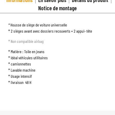
Notice de montage
*
Housse de siège de voiture universelle
* 2 sièges avant avec dossiers recouverts + 2 appui- tête
1
SÉLECTIONNEZ LE TYPE DE VOTRE VÉHICULE
* Non compatible airbag
arrow_drop_down
Tous les types
* Matière : Toile en jeans
2
SÉLECTIONNEZ LA MARQUE DE VOTRE VÉHICULE
* Idéal véhicules utilitaires
* camionnettes
arrow_drop_down
Toutes les marques
* Lavable machine
* Usage intensif
3
PRÉCISEZ LE MODÈLE
* livraison 48 H
arrow_drop_down
Tous les modèles