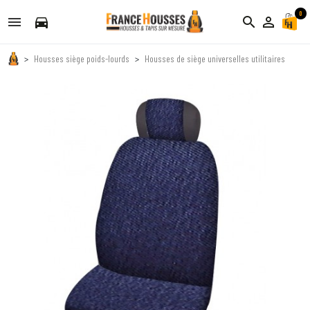
0
directions_car
search
person_outline
Housses siège poids-lourds
Housses de siège universelles utilitaires