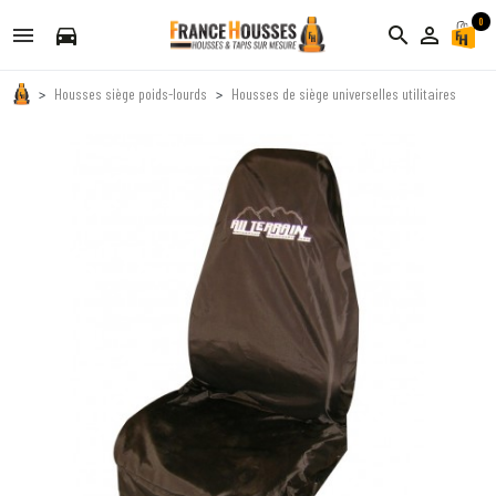
0
directions_car
search
person_outline
Housses siège poids-lourds
Housses de siège universelles utilitaires