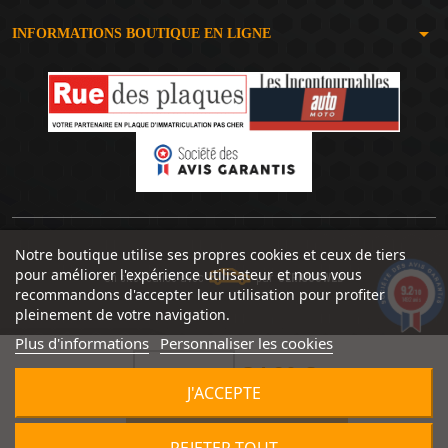
arrow_drop_down
INFORMATIONS BOUTIQUE EN LIGNE
Notre boutique utilise ses propres cookies et ceux de tiers
pour améliorer l'expérience utilisateur et nous vous
Un site réalisé avec
par
SERIOUSWEB
9.2
recommandons d'accepter leur utilisation pour profiter
/10
1492 avis
pleinement de votre navigation.
Plus d'informations
Personnaliser les cookies
24,90 €


J'ACCEPTE

AJOUTER AU PANIER