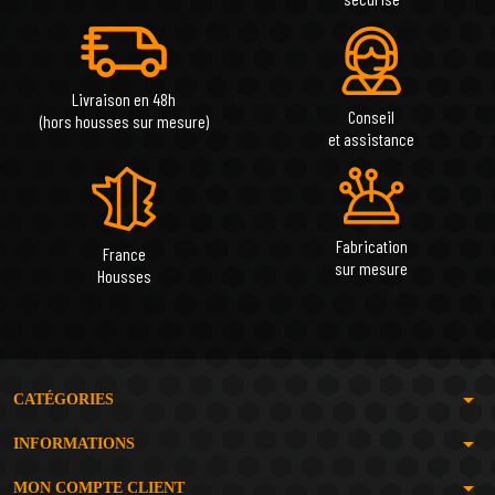
Livraison en 48h
Conseil
(hors housses sur mesure)
et assistance
Fabrication
France
sur mesure
Housses
arrow_drop_down
CATÉGORIES
arrow_drop_down
INFORMATIONS
arrow_drop_down
MON COMPTE CLIENT