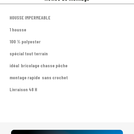
HOUSSE IMPERMEABLE
1 housse
1
SÉLECTIONNEZ LE TYPE DE VOTRE VÉHICULE
100 % polyester
arrow_drop_down
Tous les types
spécial tout terrain
2
SÉLECTIONNEZ LA MARQUE DE VOTRE VÉHICULE
idéal bricolage chasse pêche
arrow_drop_down
Toutes les marques
montage rapide sans crochet
Livraison 48 H
3
PRÉCISEZ LE MODÈLE
arrow_drop_down
Tous les modèles