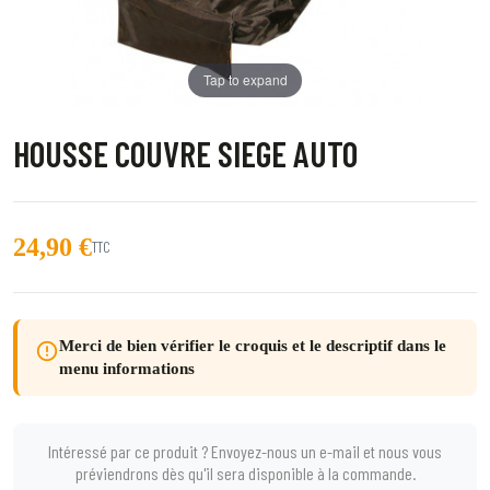
Tap to expand
HOUSSE COUVRE SIEGE AUTO
24,90 €
TTC
Merci de bien vérifier le croquis et le descriptif dans le
error_outline
menu informations
Intéressé par ce produit ? Envoyez-nous un e-mail et nous vous
préviendrons dès qu'il sera disponible à la commande.