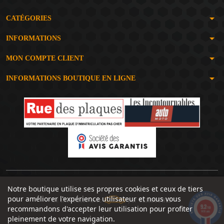
arrow_drop_down
CATÉGORIES
arrow_drop_down
INFORMATIONS
arrow_drop_down
MON COMPTE CLIENT
arrow_drop_down
INFORMATIONS BOUTIQUE EN LIGNE
Notre boutique utilise ses propres cookies et ceux de tiers
pour améliorer l'expérience utilisateur et nous vous
Un site réalisé avec
par
SERIOUSWEB
9.2
recommandons d'accepter leur utilisation pour profiter
/10
1491 avis
pleinement de votre navigation.