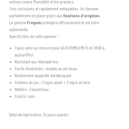
voiture contre l'humidité et les graviers.
Très résistants et rapidement nettoyables, i
ls tiennent
parfaitement en place grâce aux
fixations d'origines.
La gamme
Frogum
protégera efficacement le sol votre
automobile.
Spécificités de cette gamme :
Tapis auto sur mesure pour ALFA ROMEO MITO de 2008 à
1
SÉLECTIONNEZ LE TYPE DE VOTRE VÉHICULE
aujourd'hui.
Résistant aux intempéries.
arrow_drop_down
Tous les types
Facile d'entretien : lavable au jet d'eau.
Revêtement quadrillé antidérapant.
2
SÉLECTIONNEZ LA MARQUE DE VOTRE VÉHICULE
Contenu du jeu
:
2 tapis avant + 2 tapis arrière
arrow_drop_down
Matière :
Caoutchouc.
Toutes les marques
Coloris:
noir.
3
PRÉCISEZ LE MODÈLE
arrow_drop_down
Délai de fabrication:
1
5 jours ouvrés.
Tous les modèles