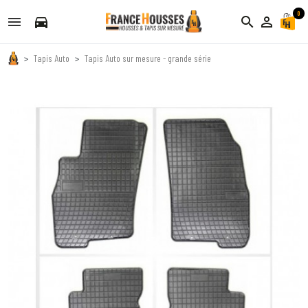
0
directions_car
search
person_outline
Tapis Auto
Tapis Auto sur mesure - grande série