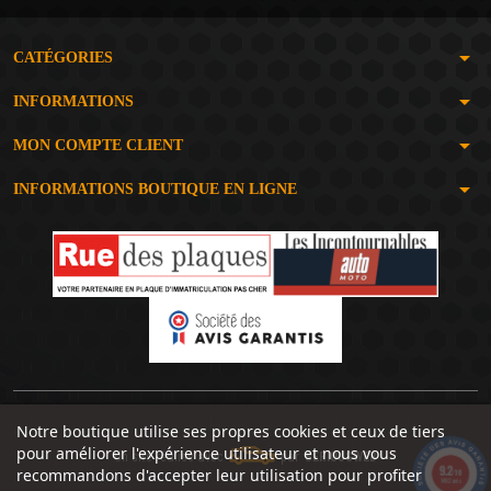
arrow_drop_down
CATÉGORIES
arrow_drop_down
INFORMATIONS
arrow_drop_down
MON COMPTE CLIENT
arrow_drop_down
INFORMATIONS BOUTIQUE EN LIGNE
Notre boutique utilise ses propres cookies et ceux de tiers
pour améliorer l'expérience utilisateur et nous vous
Un site réalisé avec
par
SERIOUSWEB
9.2
recommandons d'accepter leur utilisation pour profiter
/10
1492 avis