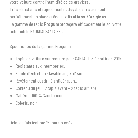
votre voiture contre l'humidité et les graviers.
Très résistants et rapidement nettoyables, ils tiennent
parfaitement en place grâce aux
fixations d'origines.
La gamme de tapis
Frogum
protégera efficacement le sol votre
automobile HYUNDAI SANTA FE 3.
Spécificités de la gamme Frogum :
Tapis de voiture sur mesure pour SANTA FE 3 à partir de 2015.
1
SÉLECTIONNEZ LE TYPE DE VOTRE VÉHICULE
Résistants aux intempéries.
arrow_drop_down
Tous les types
Facile d'entretien : lavable au jet d'eau.
Revêtement quadrillé antidérapant.
2
SÉLECTIONNEZ LA MARQUE DE VOTRE VÉHICULE
Contenu du jeu : 2 tapis avant + 2 tapis arrière.
Matière : 100 % Caoutchouc.
arrow_drop_down
Toutes les marques
Coloris: noir.
3
PRÉCISEZ LE MODÈLE
Délai de fabrication:
15 jours ouvrés.
arrow_drop_down
Tous les modèles