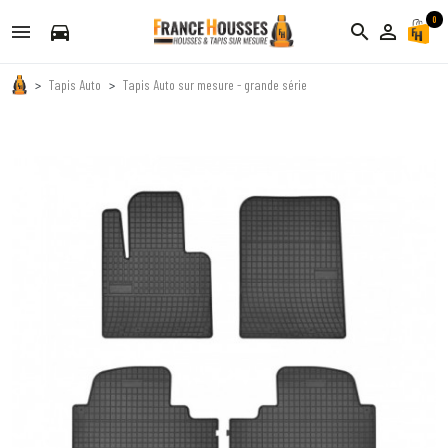
0
directions_car
search
person_outline
Tapis Auto
Tapis Auto sur mesure - grande série