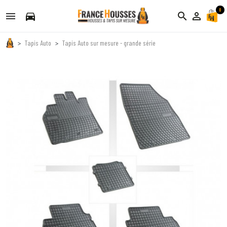
0
directions_car
search
person_outline
Tapis Auto
Tapis Auto sur mesure - grande série