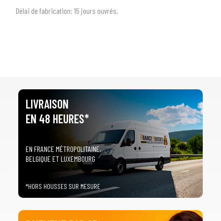
Délai de fabrication:
1
5 jours ouvrés.
LIVRAISON
EN 48 HEURES*
EN FRANCE MÉTROPOLITAINE,
BELGIQUE ET LUXEMBOURG
*HORS HOUSSES SUR MESURE