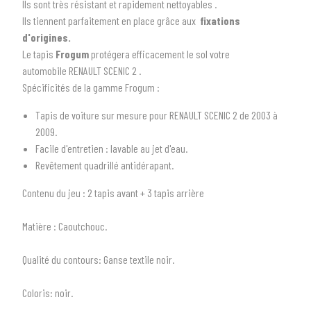
Ils sont très résistant et rapidement nettoyables .
Ils tiennent parfaitement en place grâce aux
fixations
d'origines.
Le tapis
Frogum
protégera efficacement le sol votre
automobile RENAULT SCENIC 2 .
Spécificités de la gamme Frogum :
Tapis de voiture sur mesure pour RENAULT SCENIC 2 de 2003 à
2009.
Facile d'entretien : lavable au jet d'eau.
1
SÉLECTIONNEZ LE TYPE DE VOTRE VÉHICULE
Revêtement quadrillé antidérapant.
arrow_drop_down
Tous les types
Contenu du jeu
: 2 tapis avant + 3 tapis arrière
2
SÉLECTIONNEZ LA MARQUE DE VOTRE VÉHICULE
Matière :
Caoutchouc.
arrow_drop_down
Toutes les marques
Qualité du contours:
Ganse textile noir.
3
PRÉCISEZ LE MODÈLE
Coloris:
noir.
arrow_drop_down
Tous les modèles