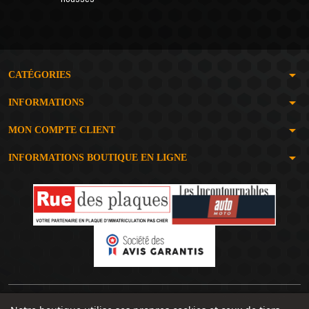
arrow_drop_down
CATÉGORIES
arrow_drop_down
INFORMATIONS
arrow_drop_down
MON COMPTE CLIENT
arrow_drop_down
INFORMATIONS BOUTIQUE EN LIGNE