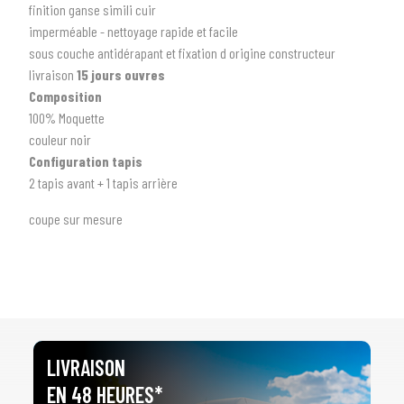
finition ganse simili cuir
imperméable - nettoyage rapide et facile
sous couche antidérapant et fixation d origine constructeur
livraison
15 jours ouvres
1
SÉLECTIONNEZ LE TYPE DE VOTRE VÉHICULE
Composition
100% Moquette
arrow_drop_down
Tous les types
couleur noir
Configuration tapis
2
SÉLECTIONNEZ LA MARQUE DE VOTRE VÉHICULE
2 tapis avant + 1 tapis arrière
arrow_drop_down
Toutes les marques
coupe sur mesure
3
PRÉCISEZ LE MODÈLE
arrow_drop_down
Tous les modèles
LIVRAISON
EN 48 HEURES*