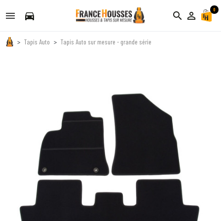
0
directions_car
search
person_outline
Tapis Auto
Tapis Auto sur mesure - grande série