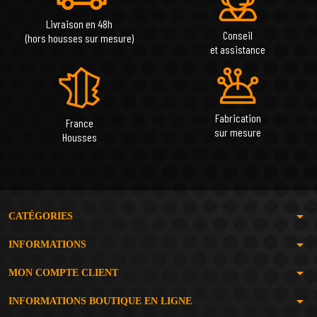
Livraison en 48h
Conseil
(hors housses sur mesure)
et assistance
Fabrication
France
sur mesure
Housses
arrow_drop_down
CATÉGORIES
arrow_drop_down
INFORMATIONS
arrow_drop_down
MON COMPTE CLIENT
arrow_drop_down
INFORMATIONS BOUTIQUE EN LIGNE