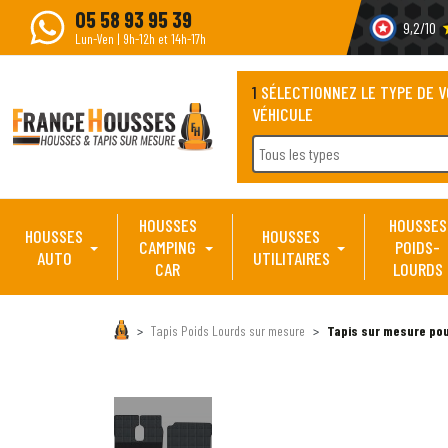
05 58 93 95 39
9,2/10
s
Lun-Ven | 9h-12h et 14h-17h
1
SÉLECTIONNEZ LE TYPE DE 
VÉHICULE
Tous les types
HOUSSES
HOUSSES
HOUSSES
HOUSSES
CAMPING
POIDS-
AUTO
UTILITAIRES
CAR
LOURDS
Tapis Poids Lourds sur mesure
Tapis sur mesure pou