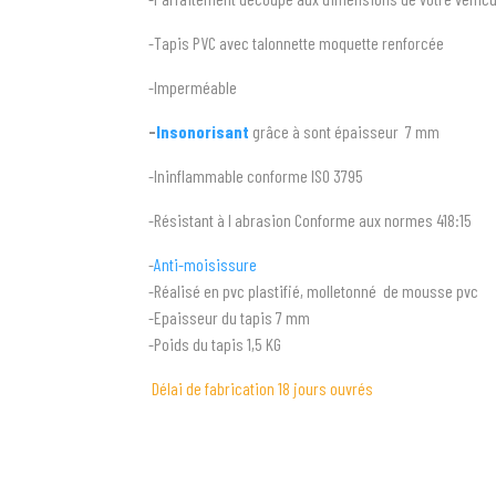
-Tapis PVC avec talonnette moquette renforcée
-Imperméable
-
Insonorisant
grâce à sont épaisseur 7 mm
-Ininflammable conforme ISO 3795
-Résistant à l abrasion Conforme aux normes 418:15
-
Anti-moisissure
-Réalisé en pvc plastifié, molletonné de mousse pvc
-Epaisseur du tapis 7 mm
-Poids du tapis 1,5 KG
Délai de fabrication 18 jours ouvrés