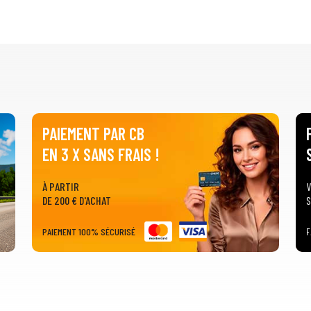
PAIEMENT PAR CB
EN 3 X SANS FRAIS !
À PARTIR
V
DE 200 € D'ACHAT
S
PAIEMENT 100% SÉCURISÉ
F