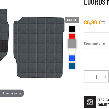
LOURDS 
COULEUR
86,90 €
TTC
noir
Rouge
gris Hotel
Commentaire
ecru et noir
BLEU AZZURO
BLEU


Hover to zoom
FABRICA
SOIGNÉ