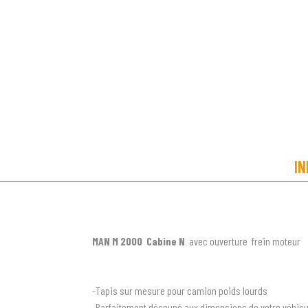
IN
MAN M 2000 Cabine N
avec ouverture frein moteur
-Tapis sur mesure pour camion poids lourds
-Parfaitement découpé aux dimensions de votre véhicu