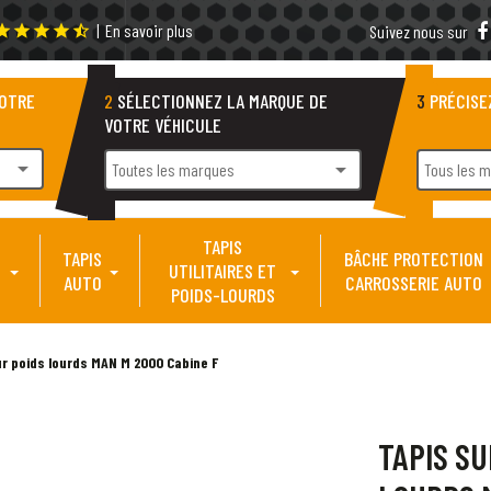
|
En savoir plus
tar
star
star
star
star_half
Suivez nous sur
VOTRE
2
SÉLECTIONNEZ LA MARQUE DE
3
PRÉCISE
VOTRE VÉHICULE
arrow_drop_down
arrow_drop_down
Toutes les marques
Tous les 
TAPIS
TAPIS
BÂCHE PROTECTION
UTILITAIRES ET
AUTO
CARROSSERIE AUTO
POIDS-LOURDS
r poids lourds MAN M 2000 Cabine F
TAPIS S