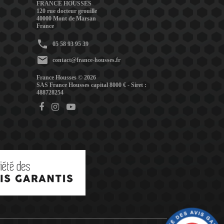
FRANCE HOUSSES
120 rue docteur grouille
40000 Mont de Marsan
France
phone
05 58 93 95 39
mail
contact@france-housses.fr
France Housses © 2026
SAS France Housses capital 8000 € - Siret :
488728254