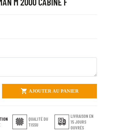
MAN M 2000 CABINE F

AJOUTER AU PANIER
LIVRAISON EN
TION
QUALITÉ DU
15 JOURS
E
TISSU
OUVRÉS