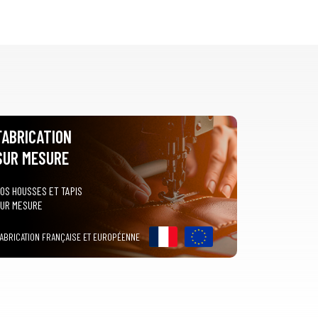
FABRICATION
SUR MESURE
OS HOUSSES ET TAPIS
UR MESURE
ABRICATION FRANÇAISE ET EUROPÉENNE