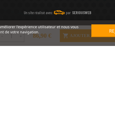
Un site réalisé avec
par
SERIOUSWEB
améliorer l'expérience utilisateur et nous vous
RE
nt de votre navigation.
86,90 €

AJOUTER AU PANIER

