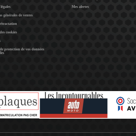
légales
Mes alertes
s générales de ventes
rétractation
 des cookies
s
 de protection de vos données
les