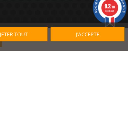
9.2
/10
1491 avis
JETER TOUT
J'ACCEPTE