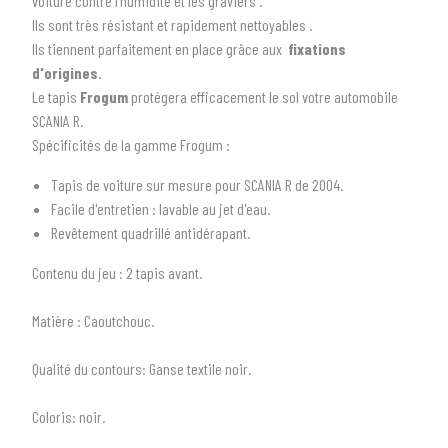
voiture contre l'humidité et les graviers .
Ils sont très résistant et rapidement nettoyables .
Ils tiennent parfaitement en place grâce aux
fixations
d'origines.
Le tapis
Frogum
protégera efficacement le sol votre automobile
SCANIA R
.
Spécificités de la gamme Frogum :
Tapis de voiture sur mesure pour SCANIA R de 2004.
Facile d'entretien : lavable au jet d'eau.
1
SÉLECTIONNEZ LE TYPE DE VOTRE VÉHICULE
Revêtement quadrillé antidérapant.
arrow_drop_down
Tous les types
Contenu du jeu
: 2 tapis avant.
2
SÉLECTIONNEZ LA MARQUE DE VOTRE VÉHICULE
Matière :
Caoutchouc.
arrow_drop_down
Toutes les marques
Qualité du contours:
Ganse textile noir.
3
PRÉCISEZ LE MODÈLE
Coloris:
noir.
arrow_drop_down
Tous les modèles