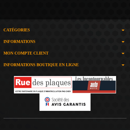
arrow_drop_down
CATÉGORIES
arrow_drop_down
INFORMATIONS
arrow_drop_down
MON COMPTE CLIENT
arrow_drop_down
INFORMATIONS BOUTIQUE EN LIGNE