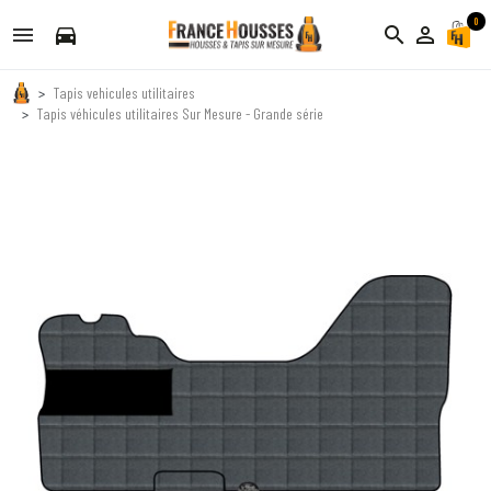
0
directions_car
search
person_outline
Tapis vehicules utilitaires
Tapis véhicules utilitaires Sur Mesure - Grande série