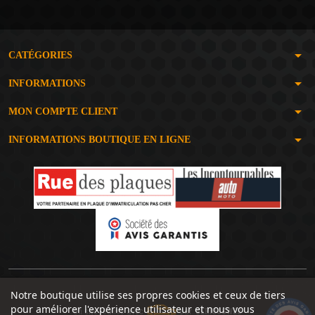
arrow_drop_down
CATÉGORIES
arrow_drop_down
INFORMATIONS
arrow_drop_down
MON COMPTE CLIENT
arrow_drop_down
INFORMATIONS BOUTIQUE EN LIGNE
Notre boutique utilise ses propres cookies et ceux de tiers
pour améliorer l'expérience utilisateur et nous vous
Un site réalisé avec
par
SERIOUSWEB