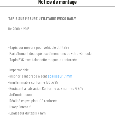
Notice de montage
TAPIS SUR MESURE UTILITAIRE IVECO DAILY
De 2000 à 2013
-Tapis sur mesure pour véhicule utilitaire
-Parfaitement découpé aux dimensions de votre véhicule
-Tapis PVC avec talonnette moquette renforcée
-Imperméable
-Insonorisant grâce à sont
épaisseur 7 mm
-Ininflammable conforme ISO 3795
-Résistant à l abrasion Conforme aux normes 418:15
-Antimoisissure
-Réalisé en pvc plastifié renforcé
-Usage intensif
1
SÉLECTIONNEZ LE TYPE DE VOTRE VÉHICULE
-Epaisseur du tapis 7 mm