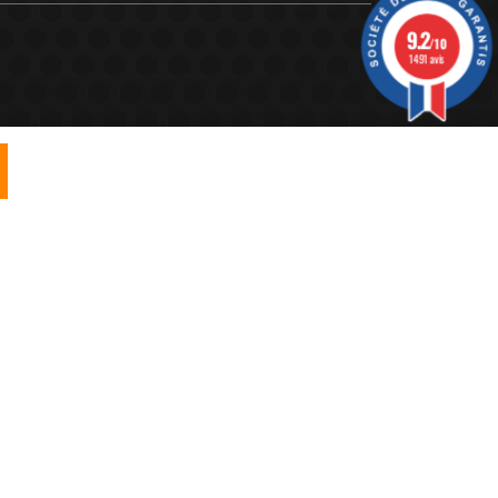
9.2
/10
1491 avis