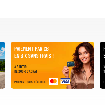
PAIEMENT PAR CB
EN 3 X SANS FRAIS !
À PARTIR
V
DE 200 € D'ACHAT
S
PAIEMENT 100% SÉCURISÉ
F