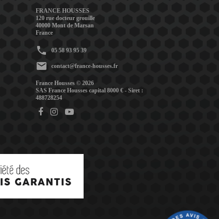
FRANCE HOUSSES
120 rue docteur grouille
40000 Mont de Marsan
France
phone
05 58 93 95 39
mail
contact@france-housses.fr
France Housses © 2026
SAS France Housses capital 8000 € - Siret :
488728254