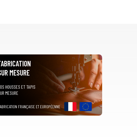
FABRICATION
SUR MESURE
OS HOUSSES ET TAPIS
UR MESURE
ABRICATION FRANÇAISE ET EUROPÉENNE