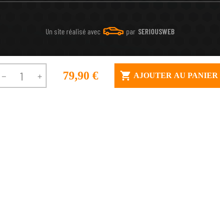
Un site réalisé avec
par
SERIOUSWEB
79,90 €

AJOUTER AU PANIER

