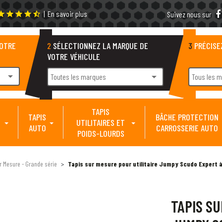
|
En savoir plus
tar
star
star
star
star_half
Suivez nous sur
VOTRE
2
SÉLECTIONNEZ LA MARQUE DE
3
PRÉCISE
VOTRE VÉHICULE
arrow_drop_down
arrow_drop_down
Toutes les marques
Tous les 
TAPIS
TAPIS
BÂCHE PROTECTION
UTILITAIRES ET
AUTO
CARROSSERIE AUTO
POIDS-LOURDS
ur Mesure - Grande série
Tapis sur mesure pour utilitaire Jumpy Scudo Expert à 
TAPIS SU