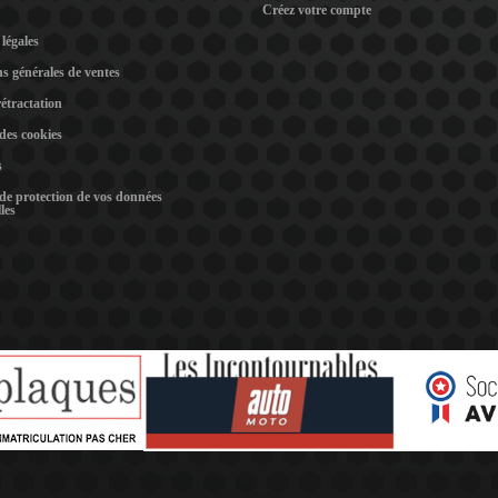
Créez votre compte
légales
s générales de ventes
rétractation
 des cookies
s
 de protection de vos données
les