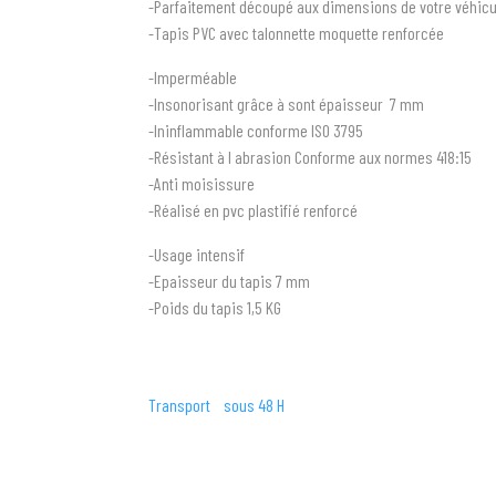
-Parfaitement découpé aux dimensions de votre véhicu
-Tapis PVC avec talonnette moquette renforcée
-Imperméable
-Insonorisant grâce à sont épaisseur 7 mm
-Ininflammable conforme ISO 3795
-Résistant à l abrasion Conforme aux normes 418:15
-Anti moisissure
-Réalisé en pvc plastifié renforcé
-Usage intensif
-Epaisseur du tapis 7 mm
-Poids du tapis 1,5 KG
Transport sous 48 H