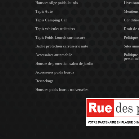
Housses siège poids-lourds
Livraison
Tapis Auto
Mentions 
Tapis Camping Car
Condition
Tapis vehicules utilitaires
Droit de 
Tapis Poids Lourds sur mesure
Politique
Bâche protection carrosserie auto
Sites ami
Accessoires automobile
Politique
personnel
Housse de protection salon de jardin
Accessoires poids lourds
Destockage
Housses poids lourds universelles