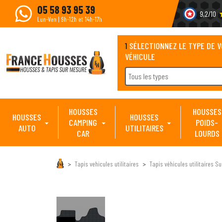
05 58 93 95 39
9,2/10
s
Lun-Ven | 9h-12h et 14h-17h
1
SÉLECTIONNEZ LE TYPE DE 
VÉHICULE
Tous les types
HOUSSES
HOUSSES
HOUSSES
HOUSSES
CAMPING
POIDS-
AUTO
UTILITAIRES
CAR
LOURDS
Tapis vehicules utilitaires
Tapis véhicules utilitaires S