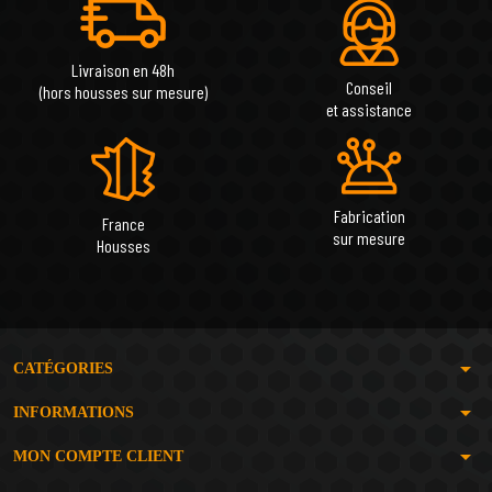
Livraison en 48h
Conseil
(hors housses sur mesure)
et assistance
Fabrication
France
sur mesure
Housses
arrow_drop_down
CATÉGORIES
arrow_drop_down
INFORMATIONS
arrow_drop_down
MON COMPTE CLIENT