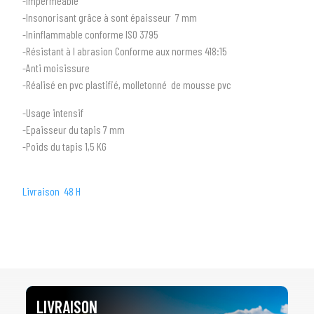
-Imperméable
-Insonorisant grâce à sont épaisseur 7 mm
-Ininflammable conforme ISO 3795
-Résistant à l abrasion Conforme aux normes 418:15
-Anti moisissure
1
SÉLECTIONNEZ LE TYPE DE VOTRE VÉHICULE
-Réalisé en pvc plastifié, molletonné de mousse pvc
arrow_drop_down
Tous les types
-Usage intensif
-Epaisseur du tapis 7 mm
2
SÉLECTIONNEZ LA MARQUE DE VOTRE VÉHICULE
-Poids du tapis 1,5 KG
arrow_drop_down
Toutes les marques
Livraison 48 H
3
PRÉCISEZ LE MODÈLE
arrow_drop_down
Tous les modèles
LIVRAISON