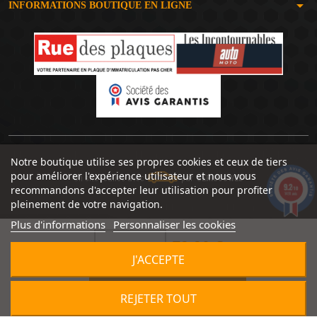
arrow_drop_down
INFORMATIONS BOUTIQUE EN LIGNE
Notre boutique utilise ses propres cookies et ceux de tiers
pour améliorer l'expérience utilisateur et nous vous
Un site réalisé avec
par
SERIOUSWEB
9.2
recommandons d'accepter leur utilisation pour profiter
/10
1491 avis
pleinement de votre navigation.
Plus d'informations
Personnaliser les cookies
79,90 €


J'ACCEPTE

AJOUTER AU PANIER
REJETER TOUT