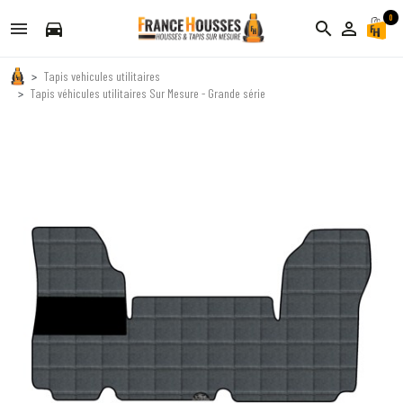
0
directions_car
search
person_outline
Tapis vehicules utilitaires
Tapis véhicules utilitaires Sur Mesure - Grande série