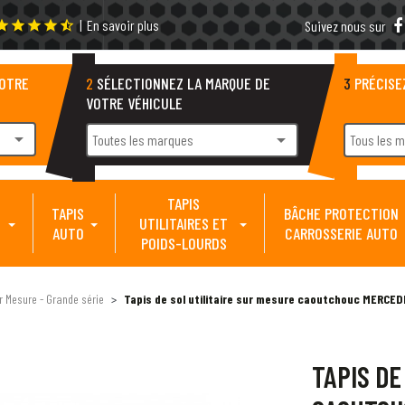
|
En savoir plus
tar
star
star
star
star_half
Suivez nous sur
VOTRE
2
SÉLECTIONNEZ LA MARQUE DE
3
PRÉCISE
VOTRE VÉHICULE
arrow_drop_down
arrow_drop_down
Toutes les marques
Tous les 
TAPIS
TAPIS
BÂCHE PROTECTION
UTILITAIRES ET
AUTO
CARROSSERIE AUTO
POIDS-LOURDS
ur Mesure - Grande série
Tapis de sol utilitaire sur mesure caoutchouc MERCED
TAPIS DE