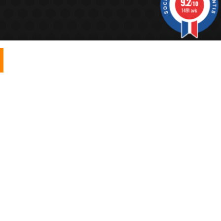
9.2
/10
1491 avis