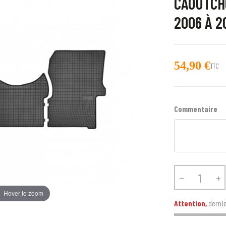
CAOUTCH
2006 À 20
54,90 €
TTC
Commentaire


Hover to zoom
Attention,
dernie