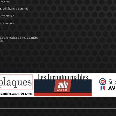
légales
s générales de ventes
rétractation
 des cookies
s
 de protection de vos données
les