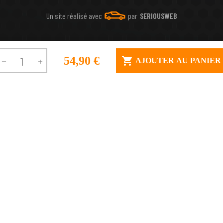
Un site réalisé avec
par
SERIOUSWEB
54,90 €

AJOUTER AU PANIER

