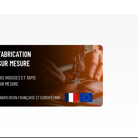
FABRICATION
SUR MESURE
OS HOUSSES ET TAPIS
UR MESURE
ABRICATION FRANÇAISE ET EUROPÉENNE