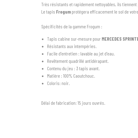
Très résistants et rapidement nettoyables, ils tiennen
Le tapis
Frogum
protégera efficacement le sol de votr
Spécificités de la gamme Frogum :
Tapis cabine sur-mesure pour
MERCEDES SPRINT
Résistants aux intempéries.
Facile d'entretien : lavable au jet d'eau.
Revêtement quadrillé antidérapant.
Contenu du jeu : 3 tapis avant.
Matière : 100% Caoutchouc.
Coloris: noir.
Délai de fabrication:
15 jours ouvrés.