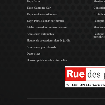
Tapis Auto
Mentions 
Tapis Camping Car
Condition
Tapis vehicules utilitaires
Droit de 
Tapis Poids Lourds sur mesure
Politique
Bâche protection carrosserie auto
Sites ami
Accessoires automobile
Politique
personnel
Housse de protection salon de jardin
Accessoires poids lourds
Destockage
Housses poids lourds universelles