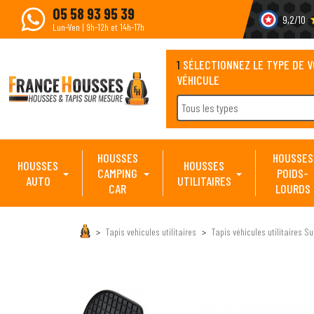
05 58 93 95 39
9,2/10
s
Lun-Ven | 9h-12h et 14h-17h
1
SÉLECTIONNEZ LE TYPE DE 
VÉHICULE
Tous les types
HOUSSES
HOUSSES
HOUSSES
HOUSSES
CAMPING
POIDS-
AUTO
UTILITAIRES
CAR
LOURDS
Tapis vehicules utilitaires
Tapis véhicules utilitaires S