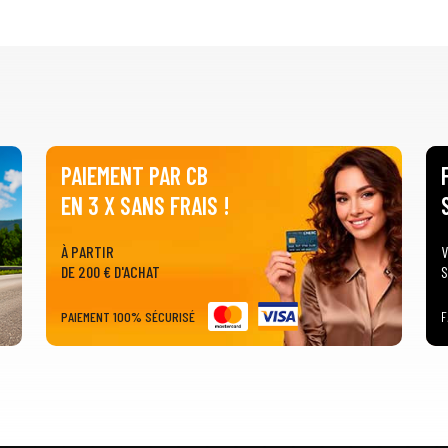
PAIEMENT PAR CB
EN 3 X SANS FRAIS !
À PARTIR
V
DE 200 € D'ACHAT
S
PAIEMENT 100% SÉCURISÉ
F