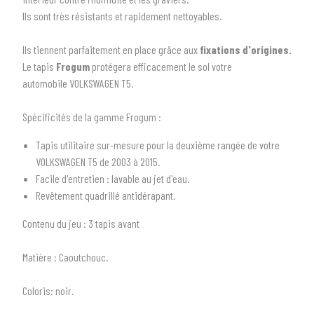
Ils sont très résistants et rapidement nettoyables.
Ils tiennent parfaitement en place grâce aux
fixations d'origines.
Le tapis
Frogum
protégera efficacement le sol votre
automobile VOLKSWAGEN T5.
Spécificités de la gamme Frogum :
Tapis utilitaire sur-mesure pour la deuxième rangée de votre
1
SÉLECTIONNEZ LE TYPE DE VOTRE VÉHICULE
VOLKSWAGEN T5 de 2003 à 2015.
Facile d'entretien : lavable au jet d'eau.
arrow_drop_down
Tous les types
Revêtement quadrillé antidérapant.
2
SÉLECTIONNEZ LA MARQUE DE VOTRE VÉHICULE
Contenu du jeu
: 3 tapis avant
arrow_drop_down
Toutes les marques
Matière :
Caoutchouc.
3
PRÉCISEZ LE MODÈLE
Coloris:
noir.
arrow_drop_down
Tous les modèles