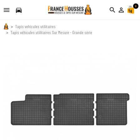
0
directions_car
search
person_outline
Tapis vehicules utilitaires
Tapis véhicules utilitaires Sur Mesure - Grande série