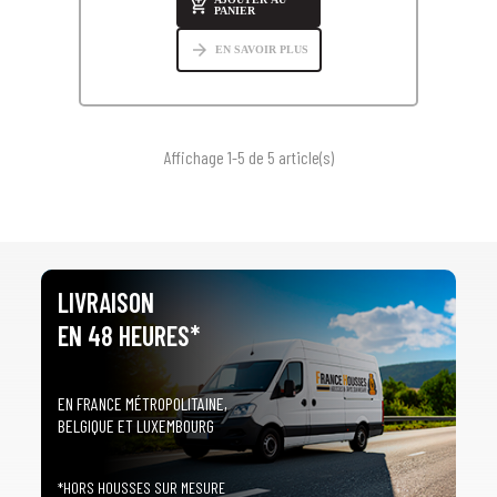

PANIER
arrow_forward
EN SAVOIR PLUS
Affichage 1-5 de 5 article(s)
LIVRAISON
EN 48 HEURES*
EN FRANCE MÉTROPOLITAINE,
BELGIQUE ET LUXEMBOURG
*HORS HOUSSES SUR MESURE