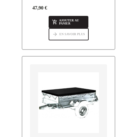
47,90 €
AJOUTER AU

PANIER
arrow_forward
EN SAVOIR PLUS