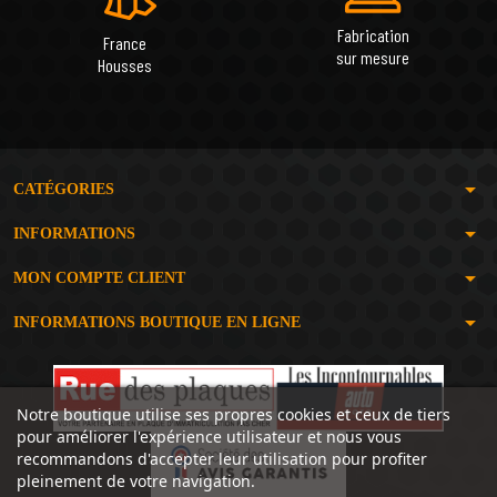
Fabrication
France
sur mesure
Housses
arrow_drop_down
CATÉGORIES
arrow_drop_down
INFORMATIONS
arrow_drop_down
MON COMPTE CLIENT
arrow_drop_down
INFORMATIONS BOUTIQUE EN LIGNE
Notre boutique utilise ses propres cookies et ceux de tiers
pour améliorer l'expérience utilisateur et nous vous
recommandons d'accepter leur utilisation pour profiter
pleinement de votre navigation.