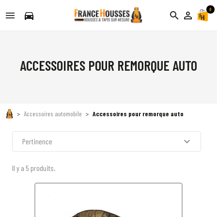
0
directions_car
search
person_outline
ACCESSOIRES POUR REMORQUE AUTO
Accessoires automobile
Accessoires pour remorque auto
expand_more
Pertinence
Il y a 5 produits.