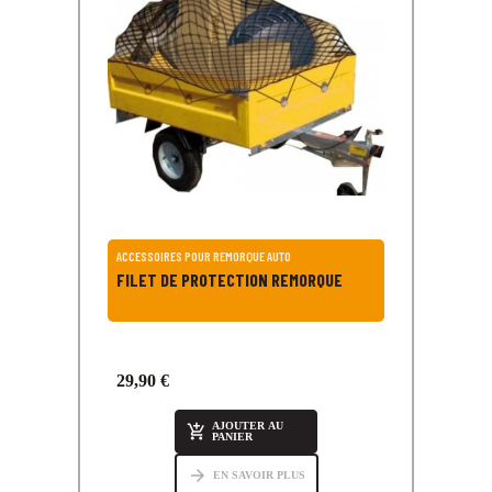
ACCESSOIRES POUR REMORQUE AUTO
FILET DE PROTECTION REMORQUE
29,90 €
AJOUTER AU

PANIER
arrow_forward
EN SAVOIR PLUS