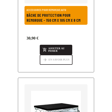
ACCESSOIRES POUR REMORQUE AUTO
BÂCHE DE PROTECTION POUR
REMORQUE - 150 CM X 105 CM X 8 CM
30,90 €
AJOUTER AU

PANIER
arrow_forward
EN SAVOIR PLUS