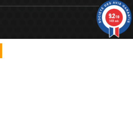
9.2
/10
1491 avis