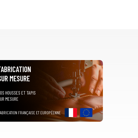
FABRICATION
SUR MESURE
OS HOUSSES ET TAPIS
UR MESURE
ABRICATION FRANÇAISE ET EUROPÉENNE