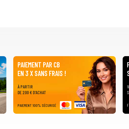
PAIEMENT PAR CB
EN 3 X SANS FRAIS !
À PARTIR
V
DE 200 € D'ACHAT
S
PAIEMENT 100% SÉCURISÉ
F