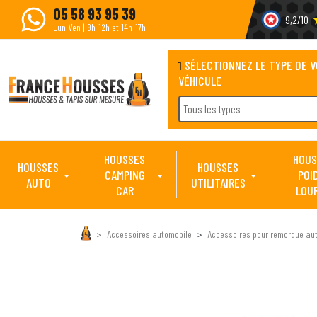
05 58 93 95 39
9,2/10
s
Lun-Ven | 9h-12h et 14h-17h
1
SÉLECTIONNEZ LE TYPE DE 
VÉHICULE
Tous les types
HOUSSES
HOUS
HOUSSES
HOUSSES
CAMPING
POI
AUTO
UTILITAIRES
CAR
LOU
Accessoires automobile
Accessoires pour remorque au