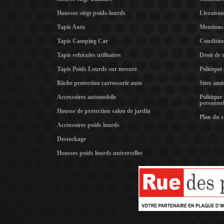
Housses siège poids-lourds
Livraison
Tapis Auto
Mentions 
Tapis Camping Car
Condition
Tapis vehicules utilitaires
Droit de 
Tapis Poids Lourds sur mesure
Politique
Bâche protection carrosserie auto
Sites ami
Accessoires automobile
Politique
personnel
Housse de protection salon de jardin
Plan du s
Accessoires poids lourds
Destockage
Housses poids lourds universelles