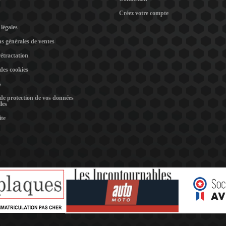
Créez votre compte
légales
s générales de ventes
rétractation
 des cookies
s
 de protection de vos données
les
ite