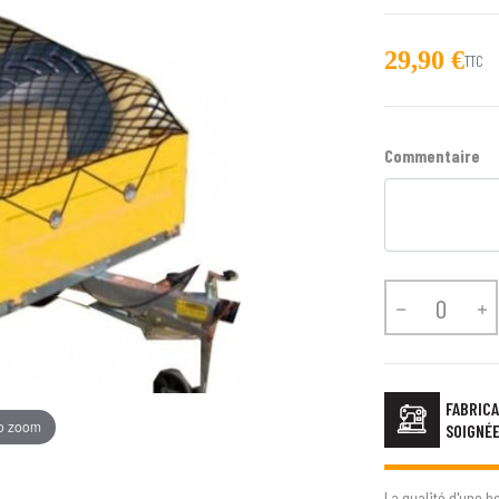
29,90 €
TTC
Commentaire


FABRICA
to zoom
SOIGNÉ
La qualité d'une h