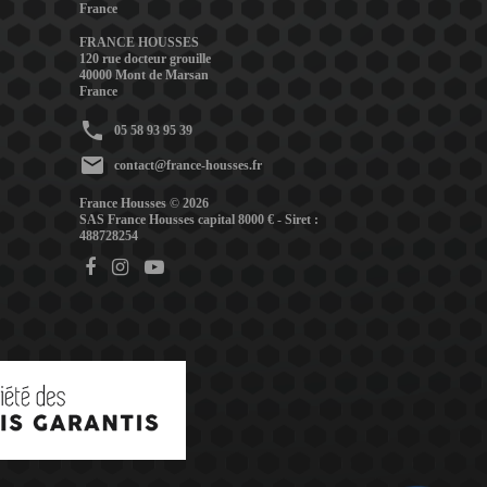
France
FRANCE HOUSSES
120 rue docteur grouille
40000 Mont de Marsan
France
phone
05 58 93 95 39
mail
contact@france-housses.fr
France Housses © 2026
SAS France Housses capital 8000 € - Siret :
488728254