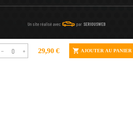
Un site réalisé avec
par
SERIOUSWEB
29,90 €

AJOUTER AU PANIER

