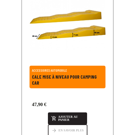
ACCESSOIRES AUTOMOBILE
CALE MISE À NIVEAU POUR CAMPING
CAR
47,90 €
AJOUTER AU

PANIER
arrow_forward
EN SAVOIR PLUS