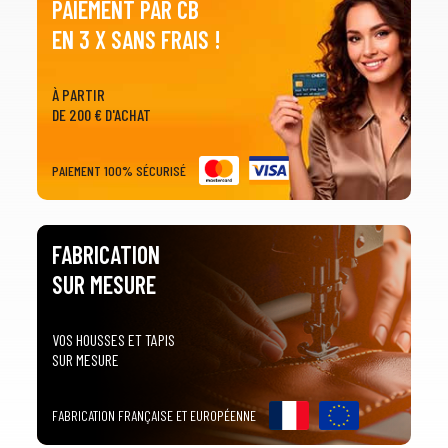
PAIEMENT PAR CB
2
SÉLECTIONNEZ LA MARQUE DE VOTRE VÉHICULE
EN 3 X SANS FRAIS !
arrow_drop_down
Toutes les marques
À PARTIR
3
PRÉCISEZ LE MODÈLE
DE 200 € D'ACHAT
arrow_drop_down
Tous les modèles
PAIEMENT 100% SÉCURISÉ
FABRICATION
SUR MESURE
VOS HOUSSES ET TAPIS
SUR MESURE
FABRICATION FRANÇAISE ET EUROPÉENNE