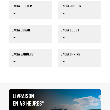
DACIA DUSTER
DACIA JOGGER
arrow_drop_down
arrow_drop_down
DACIA LOGAN
DACIA LODGY
arrow_drop_down
arrow_drop_down
DACIA SANDERO
DACIA SPRING
arrow_drop_down
arrow_drop_down
LIVRAISON
EN 48 HEURES*