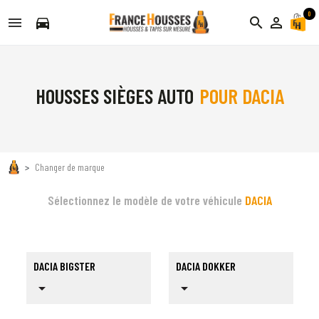
0
directions_car
search
person_outline
HOUSSES SIÈGES AUTO
POUR DACIA
Changer de marque
Sélectionnez le modèle de votre véhicule
DACIA
DACIA BIGSTER
DACIA DOKKER
arrow_drop_down
arrow_drop_down