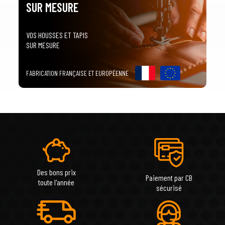
arrow_drop_down
Tous les modèles
SUR MESURE
VOS HOUSSES ET TAPIS
SUR MESURE
FABRICATION FRANÇAISE ET EUROPÉENNE
Des bons prix
Paiement par CB
toute l'année
sécurisé