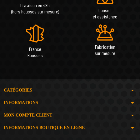
Livraison en 48h
Conseil
(hors housses sur mesure)
et assistance
Fabrication
France
sur mesure
Housses
arrow_drop_down
CATÉGORIES
arrow_drop_down
INFORMATIONS
arrow_drop_down
MON COMPTE CLIENT
arrow_drop_down
INFORMATIONS BOUTIQUE EN LIGNE