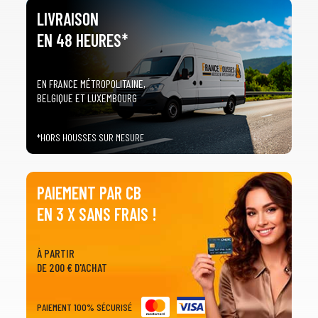
3
PRÉCISEZ LE MODÈLE
LIVRAISON
arrow_drop_down
Tous les modèles
EN 48 HEURES*
EN FRANCE MÉTROPOLITAINE,
BELGIQUE ET LUXEMBOURG
*HORS HOUSSES SUR MESURE
PAIEMENT PAR CB
EN 3 X SANS FRAIS !
À PARTIR
DE 200 € D'ACHAT
PAIEMENT 100% SÉCURISÉ