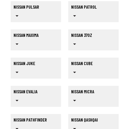
NISSAN PULSAR
NISSAN PATROL
arrow_drop_down
arrow_drop_down
NISSAN MAXIMA
NISSAN 370Z
arrow_drop_down
arrow_drop_down
NISSAN JUKE
NISSAN CUBE
arrow_drop_down
arrow_drop_down
NISSAN EVALIA
NISSAN MICRA
arrow_drop_down
arrow_drop_down
NISSAN PATHFINDER
NISSAN QASHQAI
arrow_drop_down
arrow_drop_down