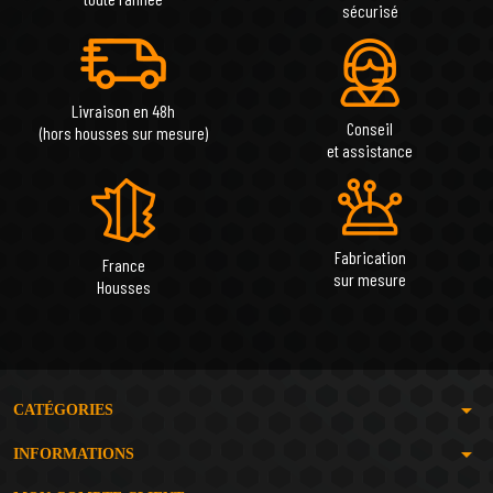
sécurisé
Livraison en 48h
Conseil
(hors housses sur mesure)
et assistance
Fabrication
France
sur mesure
Housses
arrow_drop_down
CATÉGORIES
arrow_drop_down
INFORMATIONS