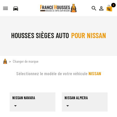
0
directions_car
search
person_outline
HOUSSES SIÈGES AUTO
POUR NISSAN
Changer de marque
Sélectionnez le modèle de votre véhicule
NISSAN
NISSAN NAVARA
NISSAN ALMERA
arrow_drop_down
arrow_drop_down