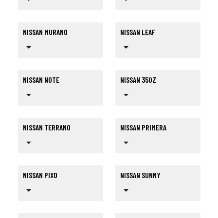
NISSAN MURANO
NISSAN LEAF
arrow_drop_down
arrow_drop_down
NISSAN NOTE
NISSAN 350Z
arrow_drop_down
arrow_drop_down
NISSAN TERRANO
NISSAN PRIMERA
arrow_drop_down
arrow_drop_down
NISSAN PIXO
NISSAN SUNNY
arrow_drop_down
arrow_drop_down