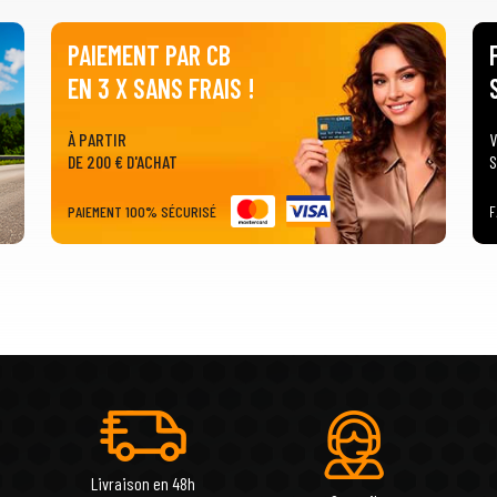
PAIEMENT PAR CB
EN 3 X SANS FRAIS !
À PARTIR
V
DE 200 € D'ACHAT
S
PAIEMENT 100% SÉCURISÉ
F
Livraison en 48h