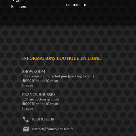
France
sur mesure
Housses
INFORMATIONS BOUTIQUE EN LIGNE
SHOWROOM
125 avenue du maréchal juin (parking Action)
40000 Mont de Marsan
France
FRANCE HOUSSES
120 rue docteur grouille
40000 Mont de Marsan
France
phone
05 58 93 95 39
mail
contact@france-housses.fr