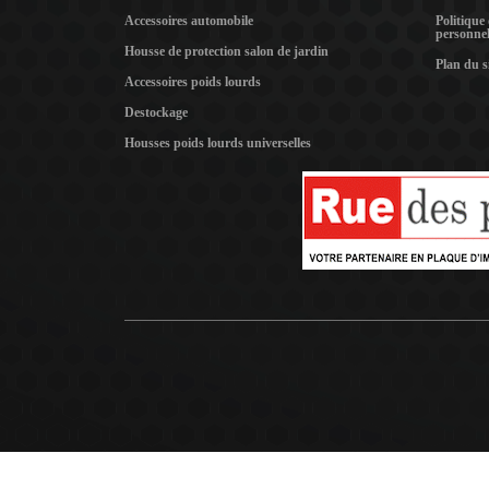
Accessoires automobile
Politique
personnel
Housse de protection salon de jardin
Plan du s
Accessoires poids lourds
Destockage
Housses poids lourds universelles