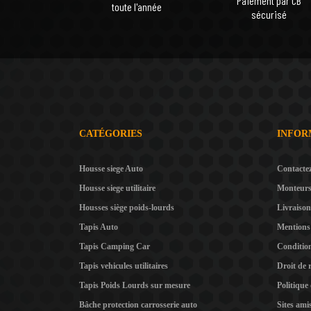
Paiement par CB
toute l'année
sécurisé
CATÉGORIES
INFOR
Housse siege Auto
Contacte
Housse siege utilitaire
Monteur
Housses siège poids-lourds
Livraison
Tapis Auto
Mentions 
Tapis Camping Car
Condition
Tapis vehicules utilitaires
Droit de 
Tapis Poids Lourds sur mesure
Politique
Bâche protection carrosserie auto
Sites ami