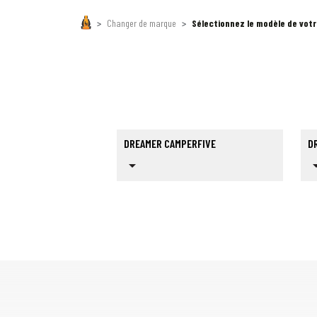
Changer de marque
Sélectionnez le modèle de vot
DREAMER CAMPERFIVE
DR
arrow_drop_down
arrow_dr