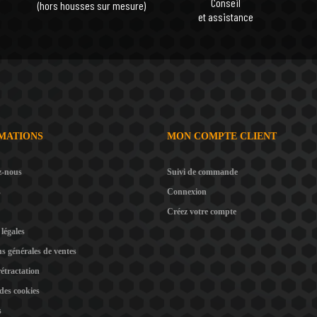
Conseil
(hors housses sur mesure)
et assistance
MATIONS
MON COMPTE CLIENT
z-nous
Suivi de commande
s
Connexion
Créez votre compte
légales
s générales de ventes
rétractation
 des cookies
s