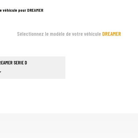
re véhicule pour DREAMER
Sélectionnez le modèle de votre véhicule
DREAMER
EAMER SERIE D
op_down