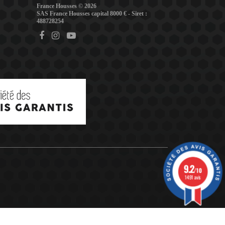
France Housses © 2026
SAS France Housses capital 8000 € - Siret :
488728254
9.2
/10
1491 avis