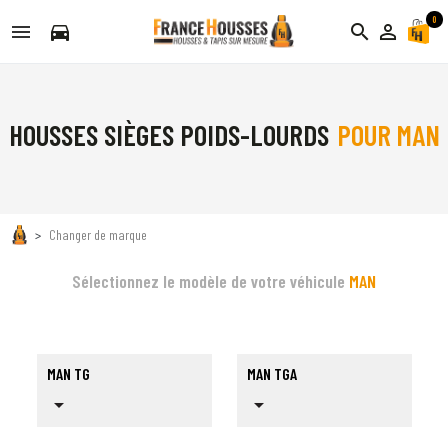
0
directions_car
search
person_outline
HOUSSES SIÈGES POIDS-LOURDS
POUR MAN
Changer de marque
Sélectionnez le modèle de votre véhicule
MAN
MAN TG
MAN TGA
arrow_drop_down
arrow_drop_down