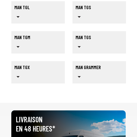
MAN TGL
MAN TGS
arrow_drop_down
arrow_drop_down
MAN TGM
MAN TGS
arrow_drop_down
arrow_drop_down
MAN TGX
MAN GRAMMER
arrow_drop_down
arrow_drop_down
LIVRAISON
EN 48 HEURES*