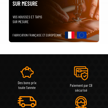
arrow_drop_down
Tous les modèles
SUR MESURE
VOS HOUSSES ET TAPIS
SUR MESURE
FABRICATION FRANÇAISE ET EUROPÉENNE
Des bons prix
Paiement par CB
toute l'année
sécurisé