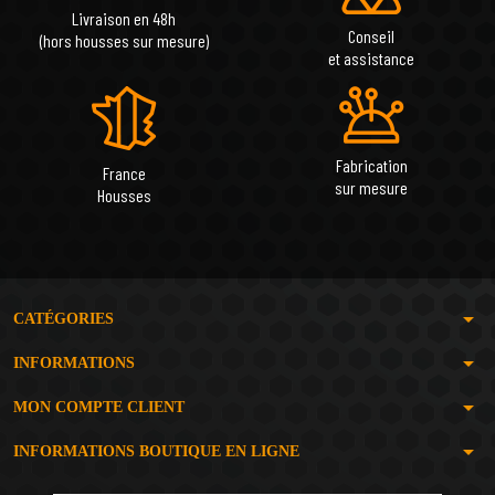
Livraison en 48h
Conseil
(hors housses sur mesure)
et assistance
Fabrication
France
sur mesure
Housses
arrow_drop_down
CATÉGORIES
arrow_drop_down
INFORMATIONS
arrow_drop_down
MON COMPTE CLIENT
arrow_drop_down
INFORMATIONS BOUTIQUE EN LIGNE