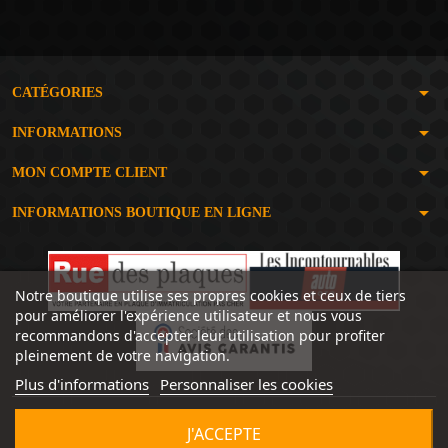
arrow_drop_down
CATÉGORIES
arrow_drop_down
INFORMATIONS
arrow_drop_down
MON COMPTE CLIENT
arrow_drop_down
INFORMATIONS BOUTIQUE EN LIGNE
Notre boutique utilise ses propres cookies et ceux de tiers
pour améliorer l'expérience utilisateur et nous vous
recommandons d'accepter leur utilisation pour profiter
pleinement de votre navigation.
Plus d'informations
Personnaliser les cookies
J'ACCEPTE