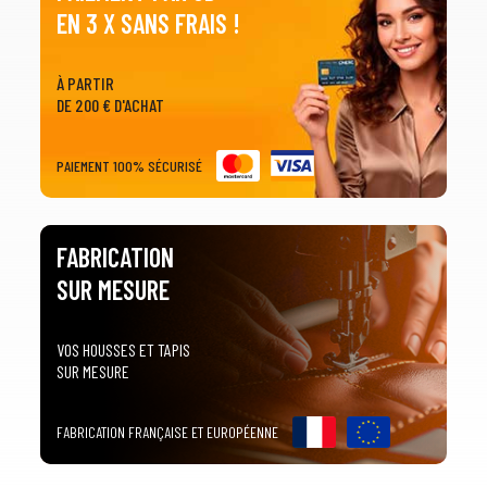
EN 3 X SANS FRAIS !
À PARTIR
DE 200 € D'ACHAT
1
SÉLECTIONNEZ LE TYPE DE VOTRE VÉHICULE
PAIEMENT 100% SÉCURISÉ
arrow_drop_down
Tous les types
FABRICATION
2
SÉLECTIONNEZ LA MARQUE DE VOTRE VÉHICULE
SUR MESURE
arrow_drop_down
Toutes les marques
3
PRÉCISEZ LE MODÈLE
VOS HOUSSES ET TAPIS
SUR MESURE
arrow_drop_down
Tous les modèles
FABRICATION FRANÇAISE ET EUROPÉENNE