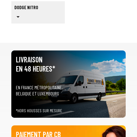
DODGE NITRO
arrow_drop_down
LIVRAISON
EN 48 HEURES*
EN FRANCE MÉTROPOLITAINE,
BELGIQUE ET LUXEMBOURG
*HORS HOUSSES SUR MESURE
PAIEMENT PAR CB