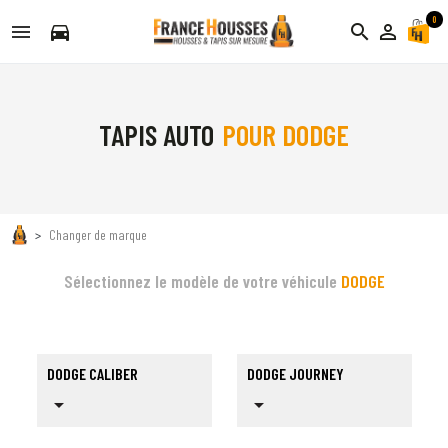
0
directions_car
search
person_outline
TAPIS AUTO
POUR DODGE
Changer de marque
Sélectionnez le modèle de votre véhicule
DODGE
DODGE CALIBER
DODGE JOURNEY
arrow_drop_down
arrow_drop_down