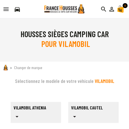
0
directions_car
search
person_outline
HOUSSES SIÈGES CAMPING CAR
POUR VILAMOBIL
Changer de marque
Sélectionnez le modèle de votre véhicule
VILAMOBIL
VILAMOBIL ATHENIA
VILAMOBIL CAUTEL
arrow_drop_down
arrow_drop_down