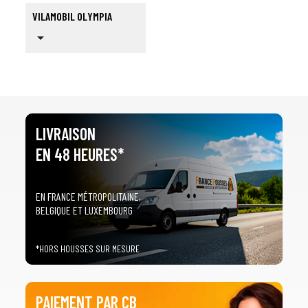
VILAMOBIL OLYMPIA
arrow_drop_down
LIVRAISON
EN 48 HEURES*
EN FRANCE MÉTROPOLITAINE,
BELGIQUE ET LUXEMBOURG
*HORS HOUSSES SUR MESURE
PAIEMENT PAR CB