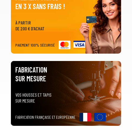
EN 3 X SANS FRAIS !
À PARTIR
DE 200 € D'ACHAT
1
SÉLECTIONNEZ LE TYPE DE VOTRE VÉHICULE
PAIEMENT 100% SÉCURISÉ
arrow_drop_down
Tous les types
FABRICATION
2
SÉLECTIONNEZ LA MARQUE DE VOTRE VÉHICULE
SUR MESURE
arrow_drop_down
Toutes les marques
3
PRÉCISEZ LE MODÈLE
VOS HOUSSES ET TAPIS
SUR MESURE
arrow_drop_down
Tous les modèles
FABRICATION FRANÇAISE ET EUROPÉENNE