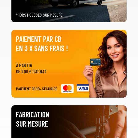
arrow_drop_down
Tous les types
*HORS HOUSSES SUR MESURE
2
SÉLECTIONNEZ LA MARQUE DE VOTRE VÉHICULE
arrow_drop_down
Toutes les marques
PAIEMENT PAR CB
EN 3 X SANS FRAIS !
3
PRÉCISEZ LE MODÈLE
arrow_drop_down
Tous les modèles
À PARTIR
DE 200 € D'ACHAT
PAIEMENT 100% SÉCURISÉ
FABRICATION
SUR MESURE