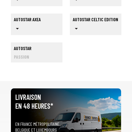
AUTOSTAR AXEA
AUTOSTAR CELTIC EDITION
arrow_drop_down
arrow_drop_down
AUTOSTAR
PASSION
LIVRAISON
EN 48 HEURES*
EN FRANCE MÉTROPOLITAINE,
1
SÉLECTIONNEZ LE TYPE DE VOTRE VÉHICULE
BELGIQUE ET LUXEMBOURG