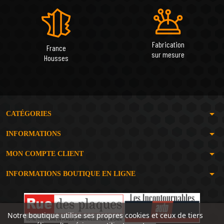
Fabrication
France
sur mesure
Housses
arrow_drop_down
CATÉGORIES
arrow_drop_down
INFORMATIONS
arrow_drop_down
MON COMPTE CLIENT
arrow_drop_down
INFORMATIONS BOUTIQUE EN LIGNE
Notre boutique utilise ses propres cookies et ceux de tiers