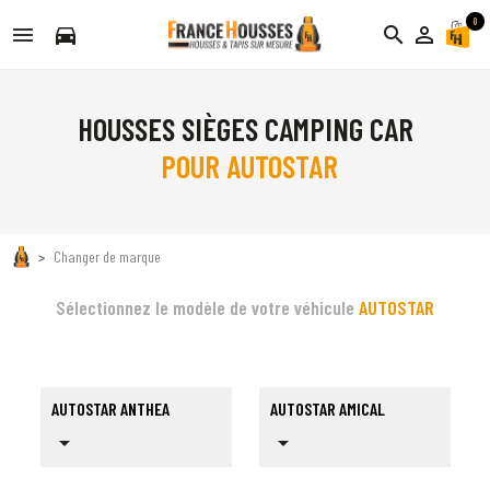
0
directions_car
search
person_outline
HOUSSES SIÈGES CAMPING CAR
POUR AUTOSTAR
Changer de marque
Sélectionnez le modèle de votre véhicule
AUTOSTAR
AUTOSTAR ANTHEA
AUTOSTAR AMICAL
arrow_drop_down
arrow_drop_down