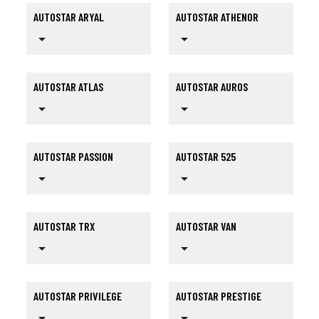
AUTOSTAR ARYAL
AUTOSTAR ATHENOR
arrow_drop_down
arrow_drop_down
AUTOSTAR ATLAS
AUTOSTAR AUROS
arrow_drop_down
arrow_drop_down
AUTOSTAR PASSION
AUTOSTAR 525
arrow_drop_down
arrow_drop_down
AUTOSTAR TRX
AUTOSTAR VAN
arrow_drop_down
arrow_drop_down
AUTOSTAR PRIVILEGE
AUTOSTAR PRESTIGE
arrow_drop_down
arrow_drop_down