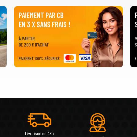
PAIEMENT PAR CB
EN 3 X SANS FRAIS !
À PARTIR
V
DE 200 € D'ACHAT
S
PAIEMENT 100% SÉCURISÉ
F
Livraison en 48h