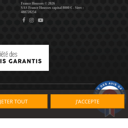
France Housses © 2026
SAS France Housses capital 8000 € - Siret :
488728254
9.2
/10
JETER TOUT
J'ACCEPTE
1491 avis