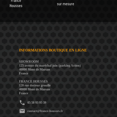
France
sur mesure
Housses
INFORMATIONS BOUTIQUE EN LIGNE
SHOWROOM
125 avenue du maréchal juin (parking Action)
40000 Mont de Marsan
France
FRANCE HOUSSES
120 rue docteur grouille
40000 Mont de Marsan
France
phone
05 58 93 95 39
mail
contact@france-housses.fr