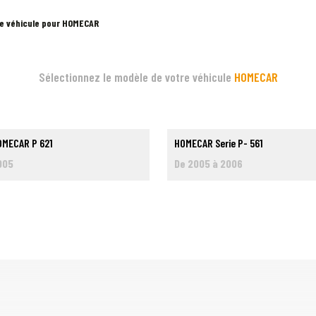
re véhicule pour HOMECAR
Sélectionnez le modèle de votre véhicule
HOMECAR
OMECAR P 621
HOMECAR Serie P- 561
005
De 2005 à 2006