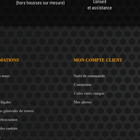
Conseil
(hors housses sur mesure)
et assistance
MATIONS
MON COMPTE CLIENT
z-nous
Suivi de commande
s
Connexion
Créez votre compte
légales
Mes alertes
s générales de ventes
rétractation
 des cookies
s