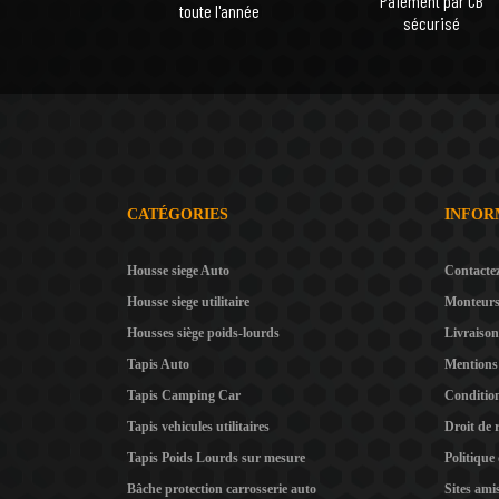
Paiement par CB
toute l'année
sécurisé
CATÉGORIES
INFOR
Housse siege Auto
Contacte
Housse siege utilitaire
Monteur
Housses siège poids-lourds
Livraison
Tapis Auto
Mentions 
Tapis Camping Car
Condition
Tapis vehicules utilitaires
Droit de 
Tapis Poids Lourds sur mesure
Politique
Bâche protection carrosserie auto
Sites ami