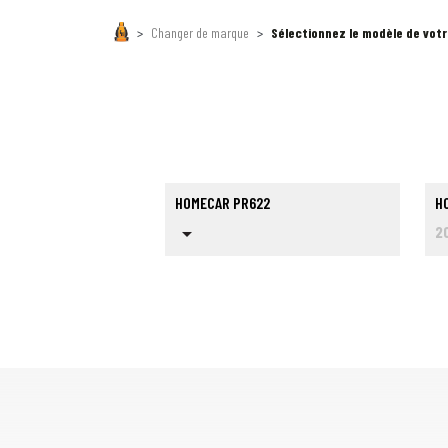
Changer de marque
Sélectionnez le modèle de vot
HOMECAR PR622
H
arrow_drop_down
2