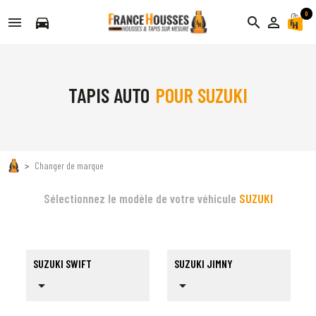
0
directions_car
search
person_outline
TAPIS AUTO
POUR SUZUKI
Changer de marque
Sélectionnez le modèle de votre véhicule
SUZUKI
SUZUKI SWIFT
SUZUKI JIMNY
arrow_drop_down
arrow_drop_down