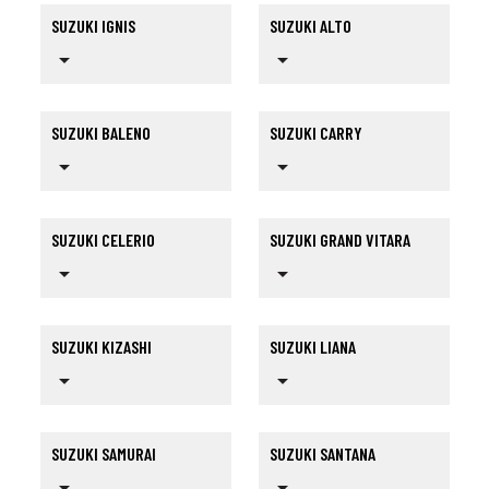
SUZUKI IGNIS
SUZUKI ALTO
arrow_drop_down
arrow_drop_down
SUZUKI BALENO
SUZUKI CARRY
arrow_drop_down
arrow_drop_down
SUZUKI CELERIO
SUZUKI GRAND VITARA
arrow_drop_down
arrow_drop_down
SUZUKI KIZASHI
SUZUKI LIANA
arrow_drop_down
arrow_drop_down
SUZUKI SAMURAI
SUZUKI SANTANA
arrow_drop_down
arrow_drop_down