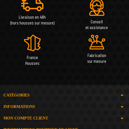
Livraison en 48h
Conseil
(hors housses sur mesure)
et assistance
Fabrication
France
sur mesure
Housses
arrow_drop_down
CATÉGORIES
arrow_drop_down
INFORMATIONS
arrow_drop_down
MON COMPTE CLIENT