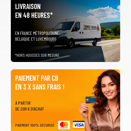
3
PRÉCISEZ LE MODÈLE
LIVRAISON
arrow_drop_down
EN 48 HEURES*
Tous les modèles
EN FRANCE MÉTROPOLITAINE,
BELGIQUE ET LUXEMBOURG
*HORS HOUSSES SUR MESURE
PAIEMENT PAR CB
EN 3 X SANS FRAIS !
À PARTIR
DE 200 € D'ACHAT
PAIEMENT 100% SÉCURISÉ