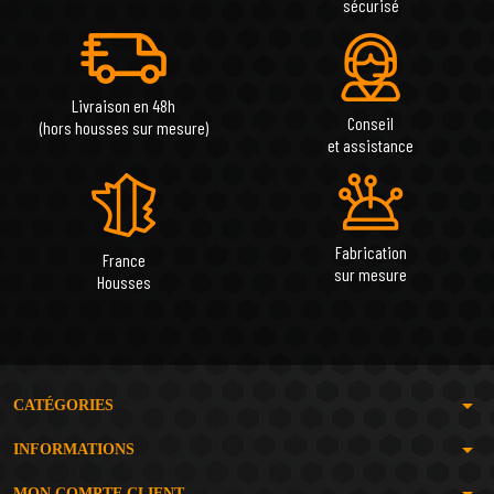
sécurisé
Livraison en 48h
Conseil
(hors housses sur mesure)
et assistance
Fabrication
France
sur mesure
Housses
arrow_drop_down
CATÉGORIES
arrow_drop_down
INFORMATIONS
arrow_drop_down
MON COMPTE CLIENT