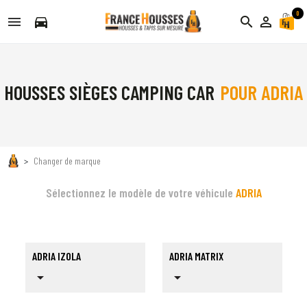
0
directions_car
search
person_outline
HOUSSES SIÈGES CAMPING CAR
POUR ADRIA
Changer de marque
Sélectionnez le modèle de votre véhicule
ADRIA
ADRIA IZOLA
ADRIA MATRIX
arrow_drop_down
arrow_drop_down