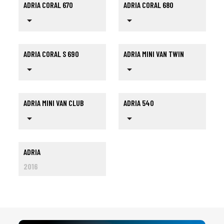
ADRIA CORAL 670
ADRIA CORAL 680
arrow_drop_down
arrow_drop_down
ADRIA CORAL S 690
ADRIA MINI VAN TWIN
arrow_drop_down
arrow_drop_down
ADRIA MINI VAN CLUB
ADRIA 540
arrow_drop_down
arrow_drop_down
1
SÉLECTIONNEZ LE TYPE DE VOTRE VÉHICULE
ADRIA
arrow_drop_down
Tous les types
2016
2
SÉLECTIONNEZ LA MARQUE DE VOTRE VÉHICULE
arrow_drop_down
Toutes les marques